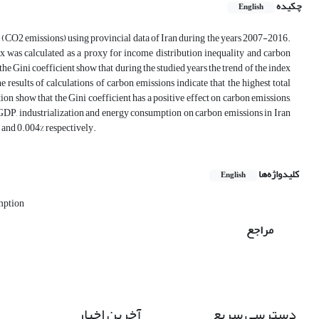
چکیده
English
 (CO2 emissions) using provincial data of Iran during the years 2007-2016.
dex was calculated as a proxy for income distribution inequality and carbon
 the Gini coefficient show that during the studied years the trend of the index
e results of calculations of carbon emissions indicate that the highest total
on show that the Gini coefficient has a positive effect on carbon emissions,
f GDP, industrialization and energy consumption on carbon emissions in Iran
7% and 0.004% respectively.
کلیدواژه‌ها
English
mption
مراجع
دسترسی سریع
آخرین اخبار