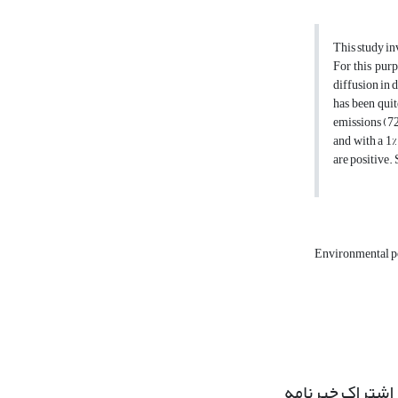
This study in
For this purp
diffusion in d
has been quit
emissions (72
and with a 1%
are positive. 
Environmental p
اشتراک خبرنامه