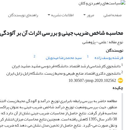
صفحه اصلی
مرور
اطلاعات نشریه
راهنمای نویسندگان
محاسبه شاخص ضریب جینی و بررسی اثرات آن بر آلودگی 
نوع مقاله : علمی - پژوهشی
نویسندگان
2
1
فرشته یوسف زاده
سید محمدرضا مهدویان
1
دانشجوی کارشناسی ارشد اقتصاد،دانشگاه فردوسی مشهد،مشهد،ایران
2
دانشجوی دکتری اقتصاد منابع طبیعی و محیط زیست، دانشگاه زابل،زابل،ایران
10.30507/jmsp.2020.102562
چکیده
منظور، جهت بررسی وضعیت توزیع درآمد شاخص ضریب جینی به عنوان پراکسی نابر
و نقل صورت می-گیرد. نتایج حاصل از تخمین مدل نشان می دهد که ضریب جینی ا