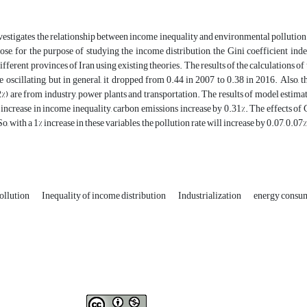
vestigates the relationship between income inequality and environmental pollution
ose, for the purpose of studying the income distribution, the Gini coefficient in
ifferent provinces of Iran using existing theories. The results of the calculations of
e oscillating, but in general, it dropped from 0.44 in 2007 to 0.38 in 2016. Also, th
%) are from industry, power plants and transportation. The results of model estimati
 increase in income inequality, carbon emissions increase by 0.31%. The effects o
So, with a 1% increase in these variables, the pollution rate will increase by 0.07, 0.0
ollution
Inequality of income distribution
Industrialization
energy consu