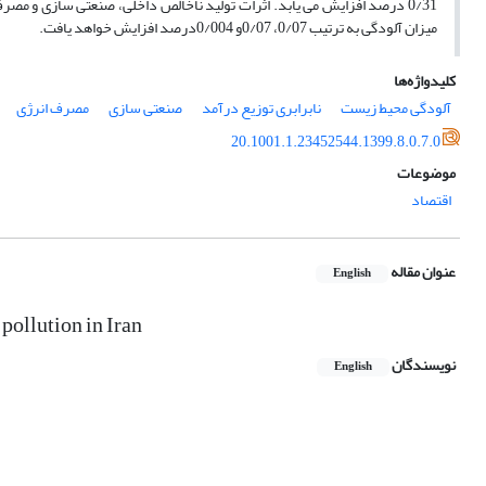
0/31 درصد افزایش می یابد. اثرات تولید ناخالص داخلی، صنعتی سازی و مص
میزان آلودگی به ترتیب 0/07، 0/07و 0/004درصد افزایش خواهد یافت.
کلیدواژه‌ها
آلودگی محیط زیست
نابرابری توزیع درآمد
صنعتی سازی
مصرف انرژی
20.1001.1.23452544.1399.8.0.7.0
موضوعات
اقتصاد
عنوان مقاله
English
pollution in Iran
نویسندگان
English