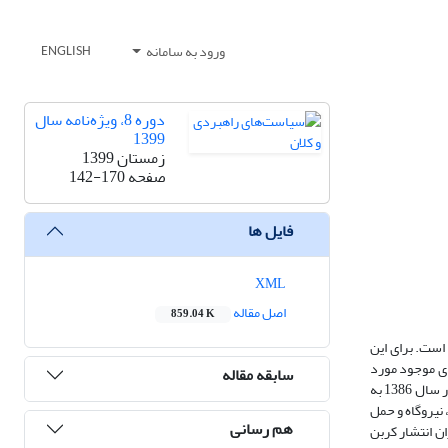
ورود به سامانه
ENGLISH
دوره 8، ویژه‌نامه سال
1399
زمستان 1399
صفحه
142-170
فایل ها
XML
اصل مقاله
859.04 K
ط زیست (انتشار CO2) با استفاده از داده های استانی کشور ایران طی سال های 1386-1395 پرداخته است. برای این
ای موجود مورد
سابقه مقاله
محاسبه قرار گرفت. نتایج حاصل از محاسبات ضریب جینی نشان از آن دارد که طی سال های مورد مطالعه روند شاخص کاملا نوسانی بوده است، اما در مجموع از 0/44در سال 1386 به
ین میزان انتشار (72 درصد) از بخش های صنعت، نیروگاه و حمل
هم رسانی
ن انتشار کربن