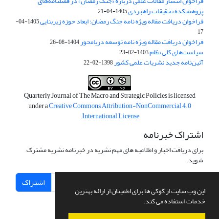
فراخوان انتشار مقالات علمی درباره «جنگ رمضان» در فصلنامه‌های
پژوهشکده تحقیقات راهبردی
1405-04-21
فراخوان دریافت مقاله ویژه نامه جنگ رمضان؛ ابعاد حوزه زیربنایی
1405-04-
17
فراخوان دریافت مقاله ویژه نامه توسعه دریامحور
1404-08-26
سیاست‌های کلی نظام
1403-02-23
آئین‌نامه جدید نشریات علمی کشور
1398-02-22
Quarterly Journal of The Macro and Strategic Policies is licensed
under a
Creative Commons Attribution-NonCommercial 4.0
.
International License
اشتراک خبرنامه
برای دریافت اخبار و اطلاعیه های مهم نشریه در خبرنامه نشریه مشترک
شوید.
اشتراک
این وب سایت از کوکی ها برای اطمینان از ارائه بهترین
خدمات استفاده می کند.