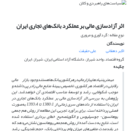
اثر آزادسازی مالی بر عملکرد بانک‌های تجاری ایران
نوع مقاله : گردآوری و مروری
نویسندگان
اکبر دهقانی
علی حقیقت
گروه اقتصاد، واحد شیراز، دانشگاه آزاد اسلامی ایران، شیراز، ایران
چکیده
مهمترین
نهادهای
بازار
مالی
در
هر
کشوری
بانک‌ها
هستند
وجود بازار مالی
رقابتی در اقتصاد هر کشوری، تخصیص بهینۀ منابع مالی را
در پی داشته و
موجب شکوفایی، رشد و توسعۀ مناسب اقتصادی آن خواهد
شد. این
پژوهش به بررسی اثر آزادسازی مالی بر عملکرد بانک‌های تجاری در
ایران با استفاده از داده‌های سری زمانی از 1380:1 تا 1393:4 به‌صورت
فصلی پرداخته است. برای برآورد تجربی، این مطالعه از روش‌ هم جمعی
یوهانسون- جوسیلیوس و الگوی
تصحیح خطای برداری استفاده شده
است. نتایج به ‌دست‌ آمده از روش همجمعی یوهانسون نشان می‌دهد که
در بلندمدت متغیرهای میزان وام پرداختی بانک، حجم نقدینگی، رشد