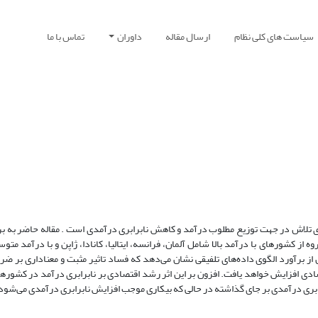
سیاست های کلی نظام
ارسال مقاله
داوران
تماس با ما
ی تلاش در جهت توزیع مطلوب درآمد و کاهش نابرابری درآمدی است . مقاله حاضر به ب
کشورهای با درآمد بالا شامل آلمان، فرانسه، ایتالیا، کانادا، ژاپن و با درآمد متوس
زمانی(2012-2000) می پردازد. نتایج حاصل از برآورد الگوی داده‌های تلفیقی نشان می‌دهد که فساد تاثیر مثبت و معناداری
ادی افزایش خواهد یافت. افزون بر این اثر رشد اقتصادی بر نابرابری درآمد در کشورهای
برابری درآمدی بر جای گذاشته در حالی که بیکاری موجب افزایش نابرابری درآمدی می‌شود