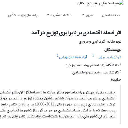
صفحه اصلی
مرور
اطلاعات نشریه
راهنمای نویسندگان
اثر فساد اقتصادی بر نابرابری توزیع درآمد
نوع مقاله : گردآوری و مروری
نویسندگان
2
1
مهدی ادیب پور
آزاده محمدی ویایی
1
دانشگاه آزاد اسلامی واحد فیروزکوه
2
کارشناسی ارشد علوم اقتصادی
چکیده
چکیده یکی از مهمترین اهداف مورد نظر دولت ها و سیاستگزاران نظام اقتصاد
اقتصادی بر ضریب جینی به عنوان شاخص نشان دهنده توزیع درآمد در دو گروه از 
ترکیه، هند، مالزی وچین، در دوره 
بدین معنا که با افزایش فساد اقتصادی در هر دو گروه از کشورها نابرابری اقتص
منفی و برای کشورهای با درآمد متوسط مثبت است. مالیات نیز تاثیر منفی بر نا