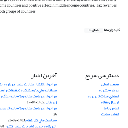
come countries and positive effect in middle income countries. Tax revenues
oth groups of countries.
کلیدواژه‌ها
English
دسترسی سریع
آخرین اخبار
صفحه اصلی
فراخوان انتشار مقالات علمی درباره «ج
درباره نشریه
فصلنامه‌های پژوهشکده تحقیقات راهب
اعضای هیات تحریریه
فراخوان دریافت مقاله ویژه نامه جنگ ر
ارسال مقاله
زیربنایی
1405-04-17
تماس با ما
فراخوان دریافت مقاله ویژه نامه توسعه
نقشه سایت
26
سیاست‌های کلی نظام
1403-02-23
آئین‌نامه جدید نشریات علمی کشور
-02-22