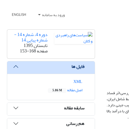
ورود به سامانه
ENGLISH
دوره 4، شماره 14 -
شماره پیاپی 14
تابستان 1395
صفحه
153-168
فایل ها
XML
اصل مقاله
5.86 M
ررسی اثر فساد
ط شامل ایران،
 بر ضریب جینی دارد.
سابقه مقاله
 با درآمد بالا
.
هم رسانی