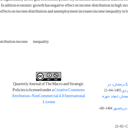
. In adition economic growth has negative effect on income distribution in high in
 effects on income distribution and unemployment increases income inequality in b
stribution income
inequality
Quarterly Journal of The Macro and Strategic
نگ رمضان» در
Policies is licensed under a
Creative Commons
ردی
1405-04-21
Attribution-NonCommercial 4.0 International
مضان؛ ابعاد حوزه
.
License
 دریامحور
1404-08-
1398