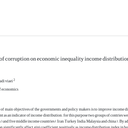
 of corruption on economic inequality income distributio
2
di viaei
f economics
of main objectives of the governments and policy makers is to improve income distr
ent as an indicator of income distribution. for this purpose two groups of contries w
 ) and five middle income countries ( Iran, Turkey, India, Malaysia and china ). By a
on significantly affect gini coefficient positively as income distribution index in 