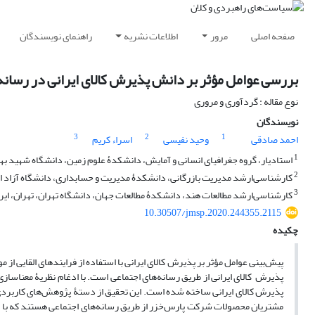
صفحه اصلی
مرور
اطلاعات نشریه
راهنمای نویسندگان
بررسی عوامل مؤثر بر دانش ‌پذیرش کالای ایرانی در رسانه
نوع مقاله : گردآوری و مروری
نویسندگان
3
2
1
احمد صادقی
وحید نفیسی
اسراء کریم
1
استادیار، گروه جغرافیای انسانی و آمایش، دانشکدۀ علوم زمین، دانشگاه شهید بهش
2
کارشناسی‌ارشد مدیریت بازرگانی، دانشکدۀ مدیریت و حسابداری، دانشگاه آزاد اس
3
کارشناسی‌ارشد مطالعات هند، دانشکدۀ مطالعات جهان، دانشگاه تهران، تهران، ایر
10.30507/jmsp.2020.244355.2115
چکیده
پیش‌بینی عوامل مؤثر بر پذیرش کالای ایرانی با استفاده از فرایندهای القایی
پذیرش کالای ایرانی از طریق رسانه‌های اجتماعی است. با ادغام نظریۀ معناساز
پذیرش کالای ایرانی ساخته شده است. این تحقیق از دستۀ پژوهش‌های کاربردی 