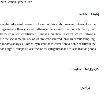
vin Branch, Qazvin, Iran
چکیده
English
neglected area of research. The aim of this study, however, is to explore the
ng-making theory, social influence theory, information rich theory, fear
n knowledge was constructed. This is a practical research which follows a
 in the social media, 127 of whom were selected through census sampling.
r data analysis. This study tested the intervention variable of trust in the
a significant positive effect on trust in general, and trust in Iranian goods
.
کلیدواژه‌ها
English
مراجع