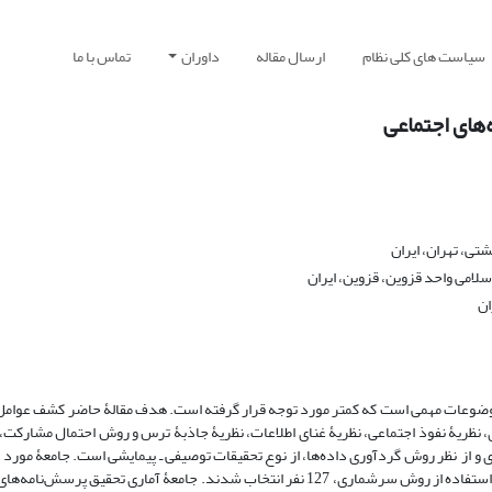
سیاست های کلی نظام
ارسال مقاله
داوران
تماس با ما
‌های اجتماعی
تی، تهران، ایران
لامی واحد قزوین، قزوین، ایران
ان
 از موضوعات مهمی است که کمتر مورد توجه قرار گرفته است. هدف مقالۀ حاضر کشف عوامل
ی، نظریۀ نفوذ اجتماعی، نظریۀ غنای اطلاعات، نظریۀ جاذبۀ ترس و روش احتمال مشارکت،
و از نظر روش گردآوری داده‌ها، از نوع تحقیقات توصیفی ـ پیمایشی است. جامعۀ مورد
مشتریان محصولات شرکت پارس‌خزر از طریق رسانه‌های اجتماعی هستند که با استفاده از روش سرشماری، 127 نفر انتخاب شدند. جامعۀ آمار