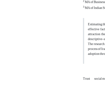
2
MA of Business 
3
MA of Indian Stu
Estimating th
effective fa
attraction t
descriptive-
The research 
process of Ir
adoption thro
Trust
social 