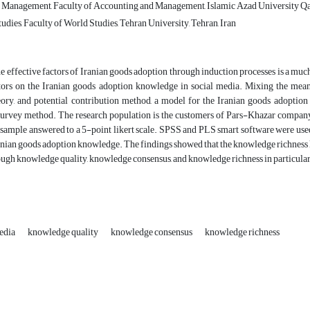
Management, Faculty of Accounting and Management, Islamic Azad University Qaz
dies, Faculty of World Studies, Tehran University, Tehran, Iran
e effective factors of Iranian goods adoption through induction processes is a much 
ctors on the Iranian goods adoption knowledge in social media. Mixing the meani
heory, and potential contribution method, a model for the Iranian goods adoptio
survey method. The research population is the customers of Pars-Khazar company
sample answered to a 5-point likert scale. SPSS and PLS smart software were used fo
anian goods adoption knowledge. The findings showed that the knowledge richness had 
ugh knowledge quality, knowledge consensus, and knowledge richness in particular
media
knowledge quality
knowledge consensus
knowledge richness