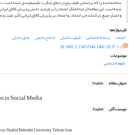
ساخته‌شده را که براساس طیف پنج‌درجه‌ای لیکرت تقسیم‌بندی شده‌ است، تکمی
شده است. این مقاله اثر مداخله‌گر اعتماد را بر فرایند دانش پذیرش کالای ای
و اعتبار منبع درک‌شده بر اعتماد، و اعتماد بر پذیرش کالای ایرانی تأثیر مثبت و
کلیدواژه‌ها
اعتماد
رسانۀ اجتماعی
کیفیت دانش
اجماع دانش
غنای دانش
20.1001.1.23452544.1401.10.37.1.2
موضوعات
علوم اجتماعی
عنوان مقاله
English
n in Social Media
نویسندگان
English
es, Shahid Beheshti University, Tehran, Iran