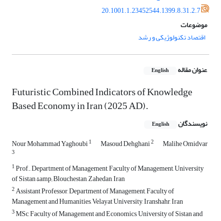
20.1001.1.23452544.1399.8.31.2.7
موضوعات
اقتصاد تکنولوژیکی و رشد
عنوان مقاله
English
Futuristic Combined Indicators of Knowledge
Based Economy in Iran (2025 AD).
نویسندگان
English
1
2
Nour Mohammad Yaghoubi
Masoud Dehghani
Malihe Omidvar
3
1
Prof., Department of Management, Faculty of Management, University
of Sistan &amp; Blouchestan, Zahedan, Iran
2
Assistant Professor, Department of Management, Faculty of
Management and Humanities, Velayat University, Iranshahr, Iran
3
MSc, Faculty of Management and Economics, University of Sistan and