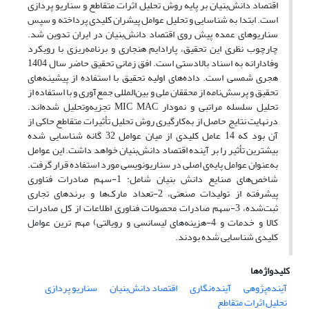
اقتصاد دانش‌بنیان بر پایه روش تحلیل اثرات متقاطع و سناریو پردازی
است. ابتدا به شناسایی و تحلیل عوامل پیشران کلیدی پرداخته و سپس
سناریوهای عمده پیش روی اقتصاد دانش‌بنیان در ایران تدوین شد.
چارچوب نظری این تحقیق، پارادایم هنجاری و برنامه‌ریزی با رویکرد
وفادارانه به اسناد بالادستی است. افق زمانی تحقیق حاضر سال 1404
هجری شمسی است. داده‌های اولیه تحقیق با استفاده از پیشینه‌های
تحقیق و پرسش‌نامه از محققان ملی و بین‌المللی جمع‌آوری و با استفاده از
تحلیل سلسله مراتبی و نمودار MIC MAC تجزیه‌وتحلیل شده‌اند.
درنهایت نتایج حاصل از به‌کارگیری روش تحلیل تأثیرات متقاطع حاکی از
آن بود که 14 عامل کلیدی از میان عوامل 32 گانه شناسایی شده
بیشترین تأثیر را بر آینده اقتصاد دانش‌بنیان خواهد داشت. این عوامل
به‌عنوان عوامل پایه‌ی اصلی در سناریونویسی مورد استفاده قرار گرفت.
شاخص‌های صنایع دانش بنیان شامل: 1-سهم صادرات فناوری
پیشرفته از تولیدات صنعتی، 2-تعداد مارک‌ها و برندهای تجاری
ثبت‌شده، 3-سهم صادرات محصولات فناوری اطلاعات از کل صادرات
کالا و خدمات و 4-هزینه‌های لیسانسی و رویالتی) مهم ترین عوامل
کلیدی شناسایی شده بودند.
کلیدواژه‌ها
آینده‌پژوهی
آینده‌نگاری
اقتصاد دانش‌بنیان
سناریو پردازی
تحلیل اثرات متقاطع