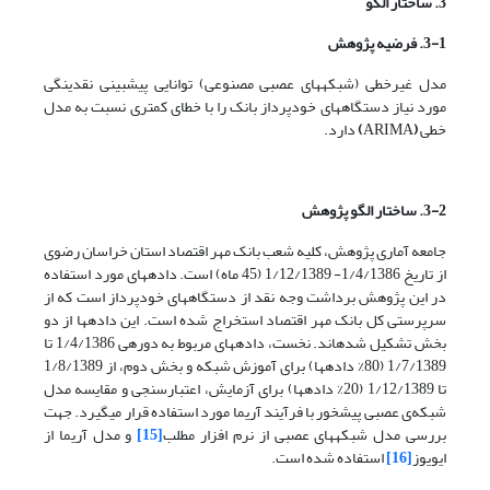
3. ساختار الگو
3-1. فرضیه پژوهش
مدل غیرخطی (شبکه­های عصبی مصنوعی) توانایی پیش­بینی نقدینگی
مورد نیاز دستگاه­های خودپرداز بانک را با خطای کمتری نسبت به مدل
خطی
(
ARIMA
)
دارد.
3-2. ساختار الگو پژوهش
جامعه آماری پژوهش، کلیه شعب بانک مهر اقتصاد استان خراسان رضوی
از تاریخ 1/4/1386- 1/12/1389 (45 ماه) است. داده­های مورد استفاده
در این پژوهش برداشت وجه نقد از دستگاه­های خودپرداز است که از
سرپرستی کل بانک مهر اقتصاد استخراج شده است. این داده­ها از دو
بخش تشکیل شده­اند. نخست، داده­های مربوط به دوره­ی 1/4/1386 تا
1/7/1389 (80% داده­ها) برای آموزش شبکه و بخش دوم، از 1/8/1389
تا 1/12/1389 (20% داده­ها) برای آزمایش، اعتبارسنجی و مقایسه مدل
شبکه‌ی عصبی پیش­خور با فرآیند آریما مورد استفاده قرار می­گیرد. جهت
بررسی مدل شبکه­های عصبی از نرم افزار مطلب
[15]
و مدل آریما از
ایویوز
[16]
استفاده شده است.