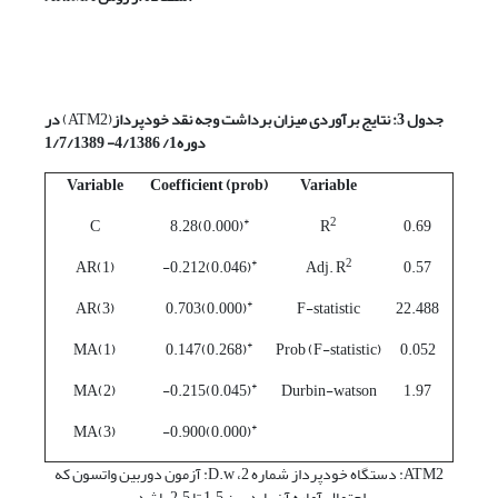
جدول 3: نتایج برآوردی میزان برداشت وجه نقد خودپرداز
(ATM2)
در
دوره1/ 4/1386- 1/7/1389
Variable
Coefficient (prob)
Variable
*
2
C
(0.000)8.28
R
0.69
*
2
AR(1)
(0.046)0.212-
Adj. R
0.57
*
AR(3)
(0.000)0.703
F-statistic
22.488
*
MA(1)
(0.268)0.147
Prob (F-statistic)
0.052
*
MA(2)
(0.045)0.215-
Durbin-watson
1.97
*
MA(3)
(0.000)0.900-
ATM2: دستگاه خودپرداز شماره 2، D.w: آزمون دوربین واتسون که
احتمال آماره آن باید بین 1.5 تا 2.5 باشد،