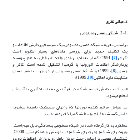
2. مبانی نظری
2-1 . شبکه­ی عصبی مصنوعی
براساس تعریف، شبکه عصبی مصنوعی، یک سیستم پردازش اطلاعات و
یک تکنیک جدید برای بررسی داده‌های بسیار متنوع است
(کرامر
[7]
،1991) که از تعدادی زیادی واحد غیرخطی به هم پیوسته
پردازشگر اطلاعات (نورون­ها یا گره­ها) تشکیل شده است (تاکر و
جسون
[8]
، 1999) و شبکه عصبی مصنوعی از دو جهت با مغز انسان
مشابهت دارد (هاکین
[9]
، 1999):
الف. کسب دانش توسط شبکه در فرآیندی به نام یادگیری یا آموزش
انجام می­شود.
ب. عوامل مرتبط کننده نورون­ها که وزن­های سینپتیک نامیده می­شود،
دانش کسب
شده فیلم توسط شبکه را ذخیره می­نمایند.
عملکرد به کار گرفته شده در شبکه مصنوعی به­سادگی قابل فهم است:
{ورودی­های شبکه}-{خرجی­های شبکه} (سیموتیس و همکارانش، 2008).
شبکه­های عصبی بر اساس جهت جریان یافتن و پردازش اطلاعات به دو