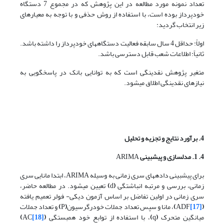
تعداد نمونه مورد مطالعه در این پژوهش که در مجموع 7 دستگاه
خودپرداز بوده است، با استفاده از روش حذفی و با توجه به معیارهای
زیر انتخاب گردید:
اولاً: حداقل 4 سال سابقه فعالیت دستگاه­های خودپرداز را داشته باشد.
ثانیاً: اطلاعات شعب قابل دسترسی باشد.
متغیر پژوهش نقدینگی است که به توانایی بانک در پاسخگویی به
نیازهای نقدینگی اطلاق می­شود.
4. برآورد نتایج و تجزیه و تحلیل
4. 1. مدل­سازی و پیش­بینی
ARIMA
برای پیش­بینی داده­های سری زمانی به وسیله ARIMA، ابتدا مانایی سری
زمانی، بررسی و مرتبه انباشتگی
(
d
)
تعیین می­شود. در مطالعه حاضر،
سری زمانی در اولین تفاضل بر اساس آزمون دیکی- فولر تعمیم یافته
(
[17]
ADF
)
، مانا و سپس تعداد جملات خودرگرسیون
(
P
)
و تعداد جملات
میانگین متحرک
(
q
)
، با استفاده از توابع خود همبستگی
(
[18]
AC
)