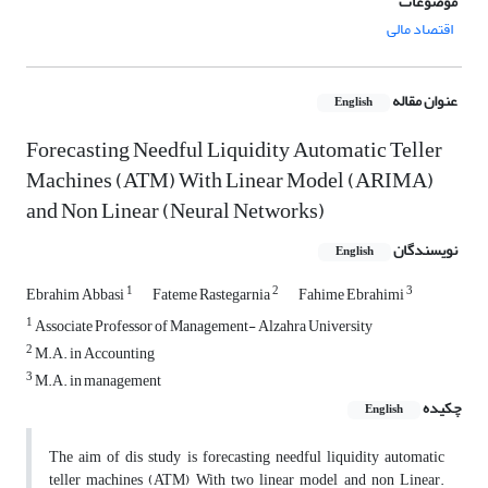
موضوعات
اقتصاد مالی
عنوان مقاله
English
Forecasting Needful Liquidity Automatic Teller
Machines (ATM) With Linear Model (ARIMA)
and Non Linear (Neural Networks)
نویسندگان
English
1
2
3
Ebrahim Abbasi
Fateme Rastegarnia
Fahime Ebrahimi
1
Associate Professor of Management- Alzahra University
2
M.A. in Accounting
3
M.A. in management
چکیده
English
The aim of dis study is forecasting needful liquidity automatic
teller machines (ATM) With two linear model and non Linear.