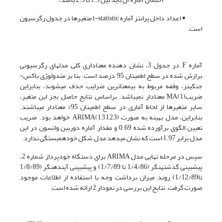
*
اعداد داخل پرانتز آماره t-statistic متغیرها در جدول رگرسیون
است.
آماره F در جدول 3، نشان دهنده معناداری کلی مدل­های رگرسیونی
برازش شده در سطح اطمینان 95 درصد است. بنا بر متدولوژی باکس-
جنکینز، وقفه مربوط به بی­معناترین ضرایب حذف می­شوند، بنابراین
ضریب(1)MA معنادار نمی­باشد. براساس نتایج حاصل بجز این متغیر،
سایر متغیرها از لحاظ آماری در سطح اطمینان 95% معنادار می­باشند.
بنابراین، مدل بهینه به صورت ARIMA(1,3,1,2,3) خواهد بود. ضریب
تعیین الگوی برآورده شده 0.69 و مقدار آماره دوربین واتسون در این
مدل برابر 1.97 است که نشان می­دهد مدل شکل خودهمبستگی ندارد.
سپس در مرحله نهایی مدل ARIMA برای دستگاه خودپرداز شماره 2،
پیش­بینی گذشته­نگر (1/4/86 تا 1/7/89) و پیش­بینی آینده­نگر (1/8/89
تا1/12/89) روند میزان برداشت وجه با استفاده از اطلاعات موجود
صورت گرفت. نتایج این بررسی در نمودار 2 ارائه شده است.