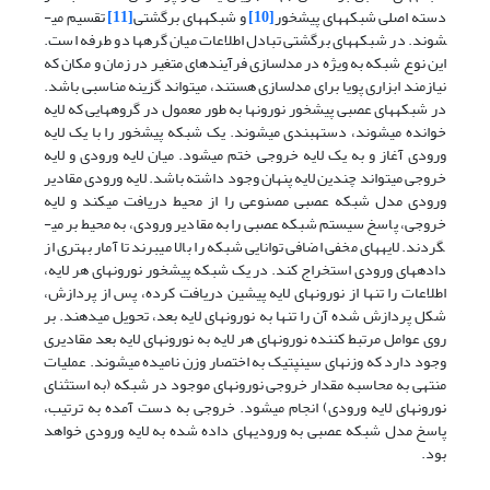
دسته اصلی شبکه­های پیش­خور
[10]
و شبکه­های برگشتی
[11]
تقسیم می­
شوند. در شبکه­های برگشتی تبادل اطلاعات میان گره­ها دو طرفه است.
این نوع شبکه به ویژه در مدل­سازی فرآیندهای متغیر در زمان و مکان که
نیازمند ابزاری پویا برای مدل­سازی هستند، می­تواند گزینه مناسبی باشد.
در شبکه­های عصبی پیش­خور نورون­ها به طور معمول در گروه­هایی که لایه
خوانده می­شوند، دسته­بندی می­شوند. یک شبکه پیش­خور را با یک لایه
ورودی آغاز و به یک لایه خروجی ختم می­شود. میان لایه ورودی و لایه
خروجی می­تواند چندین لایه پنهان وجود داشته باشد. لایه ورودی مقادیر
ورودی مدل شبکه عصبی مصنوعی را از محیط دریافت می­کند و لایه
خروجی، پاسخ سیستم شبکه عصبی را به مقادیر ورودی، به محیط بر می­
گردند. لایه­های مخفی اضافی توانایی شبکه را بالا می­برند تا آمار بهتری از
داده­های ورودی استخراج کند. در یک شبکه پیش­خور نورون­های هر لایه،
اطلاعات را تنها از نورون­های لایه پیشین دریافت کرده، پس از پردازش،
شکل پردازش شده آن را تنها به نورون­های لایه بعد، تحویل می­دهند. بر
روی عوامل مرتبط کننده نورون­های هر لایه به نورون­های لایه بعد مقادیری
وجود دارد که وزن­های سینپتیک به اختصار وزن نامیده می­شوند. عملیات
منتهی به محاسبه مقدار خروجی نورون­های موجود در شبکه (به استثنای
نورون­های لایه ورودی) انجام می­شود. خروجی به دست آمده به ترتیب،
پاسخ مدل شبکه عصبی به ورودی­های داده شده به لایه ورودی خواهد
بود.