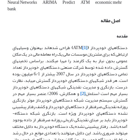
Neural Networks
ARIMA
Predict
ATM
economic mehr
bank
اصل مقاله
مقدمه
دستگاه­های خودپرداز
(
[1]
ATM
)
طراحی شده­اند به­عنوان وسیله­های
ارتباطی که برای مشتریان موسسات مالی یک راه معامله مالی در یک مکان
عمومی بدون نیاز به یک کارمند را مهیا می­کنند. براساس تخمین­های
گسترش داده شده توسط شرکت صنعتی دستگاه­های خودپرداز تعداد
تمامی دستگاه­های خودپرداز در سال 2007 بیشتر از 6/1 میلیون بوده
است. هر قدر شبکه­های دستگاه­های خودپرداز گسترش می­یابد، نظارت
درست، بازنگری و مدیریت نقدینگی شبکه­های دستگاه­های خودپرداز
بسیار مهم است (سنلمان
[2]
و همکارش، 2006).عنصر بسیار مهم در
گسترش سیستم مدیریت شبکه دستگاه­های خودپرداز موثر بازنگری
روزانه نقدینگی صرف­نظر از دستگاه­های خودپرداز و کشف رفتار پیش­بینی
نشده دستگاه­های خودپرداز ویژه است. بازنگری شبکه دستگاه­
خودپرداز باید بر مبنای نقدینگی تاریخی روزانه صرف­نظر از داده بوجود
آمده باشد. رفتار پیش­بینی نشده یک دستگاه­ خودپرداز به دلایل مختلف
میتواند ضروری باشد. این دلایل می­توانند با تعدادی موانع در حال رشد
در اطراف دستگاه خودپرداز، مشکلات عملیاتی دستگاه­های خودپرداز،