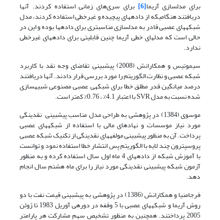
برای مدل­سازی آریما
[6]
برای سری‌های زمانی استفاده کردند. آنها
دریافتند هنگامی
که از داده­های پیچیده و غیرخطی استفاده کردند، مدل
شبکه­های عصبی قادر به مدل­سازی مناسب­تری برای داده­ها بوده و این در
حالی است که مدل­های خطی آریما چنین قابلیتی برای داده­های غیرخطی
ندارد.
سیموتیس و همکارانش (2008) پیش­بینی تقاضای وجه نقد با کاربرد
شبکه عصبی و نظارت الگوریتم را مورد بررسی قرار دادند. آنها دریافتند
درصد میانگین قدر مطلق خطا برای شبکه­ی عصبی مصنوعی شبیه­سازی
شده نسبت به مدل SVR با اعتبار 4.1% ، 0.76% کمتر است.
موسوی (1384) در پژوهشی به طراحی مدل مناسب پیش­بینی نقدینگی
مورد نیاز موسسات و نهادهای مالی با استفاده از شبکه­های عصبی
پرداخت. آن به منظور پیش­بینی مولفه­های نقدینگی از تکنیک شبکه عصبی
پروسپترون چند لایه با الگوریتم پس انتشار خطا استفاده نمود و توانست
با آموزش شبکه از داده­های 4 ماه اول سال استفاده کرده و به منظور
آزمون شبکه پیش­بینی نقدینگی مورد نیاز را برای ماه هشتم سال انجام
دهد.
فرجام­نیا و همکارانش (1386) در پژوهشی به پیش­بینی قیمت نفت با دو
روش آریما و شبکه­های عصبی با 5 وقفه در دوره­ی آوریل 1983 تا ژوئن
2005 پرداختند. همچنین به منظور تشخیص سهم مشارکت هر پارامتر