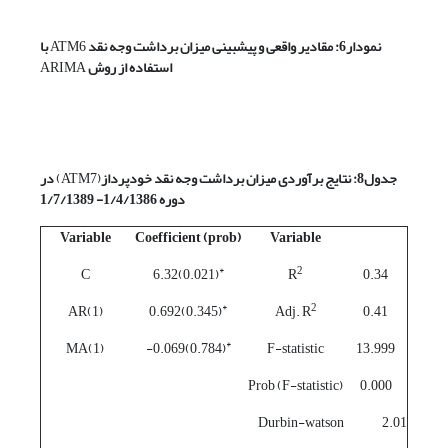
نمودار6: مقادیر واقعی و پیش­بینی میزان برداشت وجه نقد
ATM6
با
استفاده از روش
ARIMA
جدول8: نتایج برآوردی میزان برداشت وجه نقد خودپرداز
(ATM7)
در
دوره 1/4/1386- 1/7/1389
Variable
Coefficient (prob)
Variable
*
2
C
(0.021)6.32
R
0.34
*
2
AR(1)
(0.345)0.692
Adj. R
0.41
*
MA(1)
(0.784)0.069-
F-statistic
13.999
Prob (F-statistic)
0.000
Durbin-watson
2.01