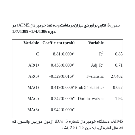
جدول 6: نتایج برآوردی میزان برداشت وجه نقد خودپرداز
(ATM5)
در
دوره 1/4/1386- 1/7/1389
Variable
Coefficient (prob)
Variable
*
2
C
(0.000)8.81
R
0.85
*
2
AR(1)
(0.000)0.438
Adj. R
0.71
*
AR(3)
(0.016)0.329-
F-statistic
27.482
*
MA(1)
(0.000)0.419-
Prob (F-statistic)
0.027
*
MA(2)
(0.000)0.347-
Durbin-watson
1.94
*
MA(3)
(0.000)0.942
ATM5: دستگاه خودپرداز شماره 5، D.w
:
آزمون دوربین واتسون که
احتمال آماره آن باید بین 1.5 تا 2.5 باشد،