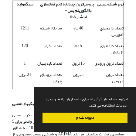
نوع شبکه عصبی
پروسپترون چندلایه
تابع فعال­سازی
سیگموئید
با الگوریتم پس ­
انتشار خطا
تعداد داده­های
40 ماه
ساختار شبکه
1211
آموزش
تعداد داده­های
5 ماه
تعداد تکرار
120
آزمایش
تعداد نرون ورودی
15 نرون
تعداد لایه پنهان
1
تعداد نرون
5 نرون
تعداد نرون­های
21 نرون
خروجی
پنهان
این وب سایت از کوکی ها برای اطمینان از ارائه بهترین
4. 3. ارزیابی و مقایسه مدل­های پیش­بینی
ARIMA
و شبکه­های عصبی
خدمات استفاده می کند.
در پایان در جدول 10، مقادیر پیش­بینی شده توسط شبکه­ی عصبی
متوجه شدم
پروسپترون چند لایه و فرآیند ARIMA را به همراه مقادیر واقعی برای 5
ماه آینده (1/8/89 تا 1/12/89) نشان می­دهد. در جدول 10، به منظور
مقایسه­ی قدرت پیش­بینی فرآیند ARIMA و شبکه­ی عصبی مصنوعی، از