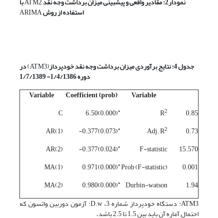
نمودار2: مقادیر واقعی و پیش­بینی میزان برداشت وجه نقد
ATM2
با
استفاده از روش
ARIMA
جدول 4:
نتایج برآوردی میزان برداشت وجه نقد خودپرداز
(ATM3)
در
دوره 1/4/1386- 1/7/1389
Variable
Coefficient (prob)
Variable
*
2
C
(0.000)6.50
R
0.85
*
2
AR(1)
(0.073)0.377-
Adj. R
0.73
*
AR(2)
(0.024)0.377-
F-statistic
15.570
*
MA(1)
(0.000)0.971
Prob (F-statistic)
0.001
*
MA(2)
(0.000)0.980
Durbin-watson
1.94
ATM3: دستگاه خودپرداز شماره 3، D.w: آزمون دوربین واتسون که
احتمال آماره آن باید بین 1.5 تا 2.5 باشد،