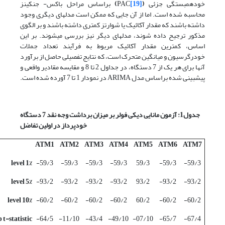
خودهمبستگی جزئی
(
[19]
PAC
)
براساس مراحل باکس- جنکینز
محاسبه شده است. اما از آن جایی که ممکن است مدل­های دیگری وجود
داشته باشند که مقدار آکائیک یا شوارتز کمتری داشته باشند و بر الگوی
مذکور ترجیح داده شوند، مدل­های دیگر نیز بررسی می­شوند. بر این
اساس، کمترین مقدار آکائیک مربوط به فرآیند تعداد جملات
خودرگرسیون و میانگین متحرک است، که نتایج تفصیلی حاصل از برآورد
آنها برای هر یک از 7 دستگاه، در جداول 2 تا 8 و مقایسه مقادیر واقعی و
پیش­بینی شده براساس مدل ARIMA در نمودار 1 تا 7 آورده شده است.
جدول1: آزمون مانایی دیکی فولر بر میزان برداشت وجه نقد 7 دستگاه
خودپرداز در اولین تفاضل
ATM1
ATM2
ATM3
ATM4
ATM5
ATM6
ATM7
1% level
59/3-
59/3-
59/3-
59/3-
59/3
59/3-
59/3-
5% level
93/2-
93/2-
93/2-
93/2-
93/2
93/2-
93/2-
10% level
60/2-
60/2-
60/2-
60/2-
60/2
60/2-
60/2-
 t-statistic
64/5-
11/10-
43/4-
49/10-
07/10-
65/7-
67/4-