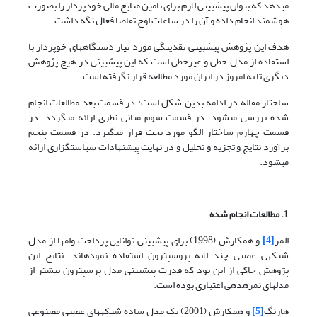
می­دهد که بتوان پیش­بینی لازم برای تامین منابع مالی خودپرداز را بصورت
هوشمند انجام داده و آن را در ساعات اوج تقاضا فعال نگه داشت.
هدف این پژوهش پیش­بینی نقدینگی مورد نیاز دستگاه­های خوپرداز با
استفاده از مدل خطی و غیرخطی است که این پیش­بینی در هیچ پژوهش
دیگری تا به امروز در ایران مورد مطالعه قرار نگرفته است.
ساختار مقاله در ادامه بدین شکل است: در قسمت بعد مطالعات انجام
شده بررسی می­شود. در قسمت سوم مبانی نظری ارائه می­گردد. در
قسمت چهارم ساختار الگو مورد بحث قرار می­گیرد. در قسمت پنجم
برآورد نتایج و تجزیه و تحلیل و در نهایت پیشنهادات سیاستگزاری ارائه
می­شود.
1. مطالعات انجام شده
المر
[4]
و همکارش (1998) برای پیش­بینی توانایی پرداخت وام­ها از مدل
شبکه­ی عصبی چند لایه پروسپترون استفاده نموده­اند. نتایج این
پژوهش حاکی از این بود که قدرت پیش­بینی مدل پرسپترون بیشتر از
مدل­های نمره­دهی اعتباری بوده است.
هارنگ
[5]
و همکارش (2001) یک مدل ساده شبکه­های عصبی مصنوعی