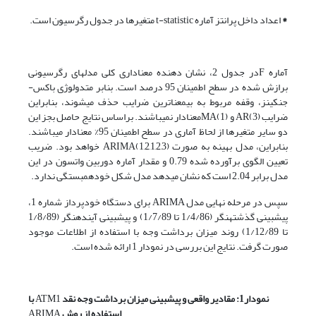
*
اعداد داخل پرانتز آماره t-statistic متغیرها در جدول رگرسیون است.
آماره Fدر جدول 2، نشان دهنده معناداری کلی مدل­های رگرسیونی
برازش شده در سطح اطمینان 95 درصد است. بنابر متدولوژی باکس-
جنکینز، وقفه مربوط به بی­معناترین ضرایب حذف می­شوند، بنابراین
ضرایب AR(3) و MA(1)معنادار نمی­باشند. براساس نتایج حاصل بجز این
دو سایر متغیرها از لحاظ آماری در سطح اطمینان 95% معنادار می­باشند.
بنابراین، مدل بهینه به صورت ARIMA(1,2,1,2,3) خواهد بود. ضریب
تعیین الگوی برآورده شده 0.79 و مقدار آماره دوربین واتسون در این
مدل برابر 2.04 است که نشان می­دهد مدل شکل خودهمبستگی ندارد.
سپس در مرحله نهایی مدل ARIMA برای دستگاه خودپرداز شماره 1،
پیش­بینی گذشته­نگر (1/4/86 تا 1/7/89) و پیش­بینی آینده­نگر (1/8/89
تا 1/12/89) روند میزان برداشت وجه با استفاده از اطلاعات موجود
صورت گرفت. نتایج این بررسی در نمودار 1 ارائه شده است.
نمودار1: مقادیر واقعی و پیش­بینی میزان برداشت وجه نقد
ATM1
با
استفاده از روش
ARIMA