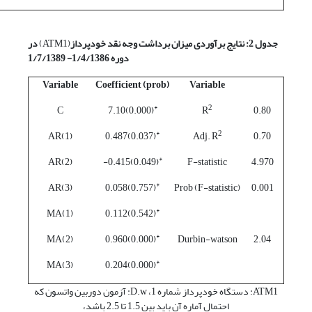
جدول 2: نتایج برآوردی میزان برداشت وجه نقد خودپرداز
(ATM1)
در
دوره 1/4/1386- 1/7/1389
Variable
Coefficient (prob)
Variable
*
2
C
(0.000)7.10
R
0.80
*
2
AR(1)
(0.037)0.487
Adj. R
0.70
*
AR(2)
(0.049)0.415-
F-statistic
4.970
*
AR(3)
(0.757)0.058
Prob (F-statistic)
0.001
*
MA(1)
(0.542)0.112
*
MA(2)
(0.000)0.960
Durbin-watson
2.04
*
MA(3)
(0.000)0.204
ATM1: دستگاه خودپرداز شماره 1، D.w: آزمون دوربین واتسون که
احتمال آماره آن باید بین 1.5 تا 2.5 باشد،