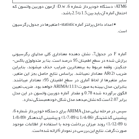
ATM6: دستگاه خودپرداز شماره 6، D.w: آزمون دوربین واتسون که
احتمال آماره آن باید بین 1.5 تا 2.5 باشد،
*
اعداد داخل پرانتز آماره t-statistic متغیرها در جدول رگرسیون
است.
آماره F در جدول7، نشان دهنده معناداری کلی مدل­های رگرسیونی
برازش شده در سطح اطمینان 95 درصد است. بنا بر متدولوژی باکس-
جنکینز، وقفه مربوط به بی­معناترین ضرایب حذف می­شوند، بنابراین
ضریب AR(2) معنادار نمی­باشد. براساس نتایج حاصل بجز این متغیر،
سایر متغیرها از لحاظ آماری در سطح اطمینان 95% معنادار می­باشند.
بنابراین، مدل بهینه به صورت ARIMA(1,1,1) خواهد بود. ضریب تعیین
الگوی برآورده شده 0.78 و مقدار آماره دوربین واتسون در این مدل
برابر 2.07 است که نشان می­دهد مدل شکل خودهمبستگی ندارد.
سپس در مرحله نهایی مدل ARIMA برای دستگاه خودپرداز شماره 6،
پیش­بینی گذشته­نگر (1/4/86 تا 1/7/89) و پیش­بینی آینده­نگر (1/8/89
تا 1/12/89) روند میزان برداشت وجه با استفاده از اطلاعات موجود
صورت گرفت. نتایج این بررسی در نمودار 6 ارائه شده است.