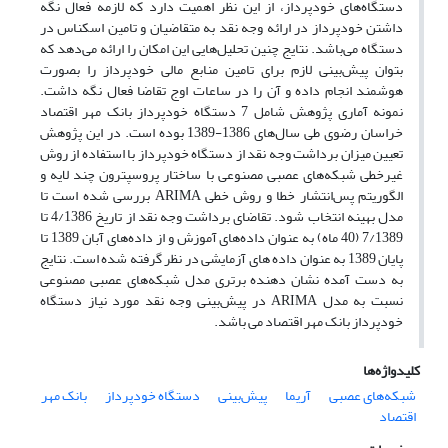
دستگاه‌های خودپرداز، از این نظر اهمیت دارد که لازمه فعال نگه
داشتن خودپرداز در ارائه وجه نقد به متقاضیان و تامین اسکناس در
دستگاه می‌باشد. نتایج چنین تحلیل‌هایی این امکان را ارائه می‌دهد که
بتوان پیش‌بینی لازم برای تامین منابع مالی خودپرداز را بصورت
هوشمند انجام داده و آن را در ساعات اوج تقاضا فعال نگه داشت.
نمونه آماری پژوهش شامل 7 دستگاه خودپرداز بانک مهر اقتصاد
خراسان رضوی طی سال‌های 1386-1389 بوده است. در این پژوهش
تعیین میزان برداشت وجه نقد از دستگاه خودپرداز با استفاده از روش
غیرخطی شبکه‌های عصبی مصنوعی با ساختار پروسپترون چند لایه و
الگوریتم پس‌انتشار خطا و روش خطی ARIMA بررسی شده است تا
مدل بهینه انتخاب شود. تقاضای برداشت وجه نقد از تاریخ 4/1386 تا
7/1389 (40 ماه) به عنوان داده‌های آموزش و از داده‌های آبان 1389 تا
پایان 1389 به عنوان داده های آزمایشی در نظر گرفته شده است. نتایج
به دست آمده نشان دهنده برتری مدل شبکه‌های عصبی مصنوعی
نسبت به مدل ARIMA در پیش‌بینی وجه نقد مورد نیاز دستگاه
خودپرداز بانک مهر اقتصاد می باشد.
کلیدواژه‌ها
شبکه‌های عصبی
آریما
پیش‌بینی
دستگاه خودپرداز
بانک مهر
اقتصاد