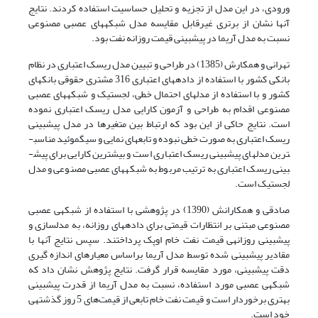
ورودی، در این مدل از تجزیه و تحلیل حساسیت استفاده کردند. نتایج
آنها نشان از برتری غیرقابل مقایسه مدل شبکه­های عصبی مصنوعی
نسبت به مدل آریما در پیش­بینی قیمت روزانه نفت بود.
تهرانی و همکارش (1385) در طراحی و تبیین مدل ریسک اعتباری در نظام
بانکی کشور با استفاده از داده­های اعتباری 316 مشتری حقوقی بانک­های
کشور و با استفاده از مدل­های احتمال خطی، لجستیک و شبکه­های عصبی
مصنوعی اقدام به طراحی و آزمون کارایی مدل ریسک اعتباری نموده
است. نتایج حاکی از این بود که ارتباط بین متغیرها در مدل پیش­بینی
ریسک اعتباری به صورت خطی نبوده و تابع­های نمایی و سیگموئید مناسب­
ترین مدل­های پیش­بینی ریسک اعتباری است و بیشترین کارایی برای پیش­
بینی ریسک اعتباری به ترتیب مربوط به شبکه­های عصبی مصنوعی و مدل
لجستیک است.
صادقی و همکارانش (1390) در پژوهشی با استفاده از شبکه­ی عصبی
مصنوعی مبتنی بر انتظارات قیمتی برای داده­های روزانه، به مدل­سازی و
پیش­بینی روزانه­ی قیمت نفت خام اوپک پرداختند. سپس نتایج آنها با
مقادیر پیش­بینی شده توسط مدل آریما براساس معیارهای اندازه گیری
دقت پیش­بینی، مورد مقایسه قرار گرفت. نتایج پژوهش نشان داد که
شبکه­ی عصبی مورد استفاده، نسبت به مدل آریما از قدرت پیش­بینی
بهتری برخوردار است و قیمت نفت خام تابعی از ‌قیمت‌های 5 روز گذشته­ی
خود است.