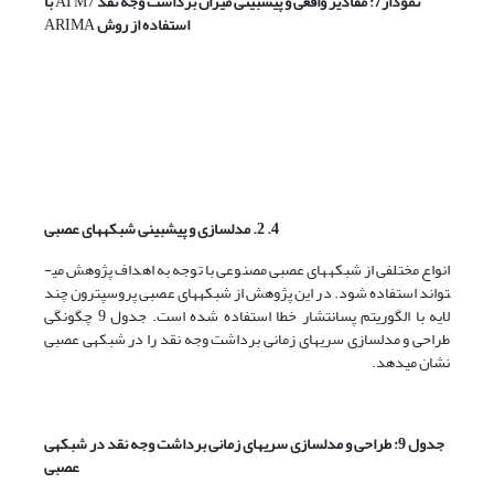
نمودار7: مقادیر واقعی و پیش­بینی میزان برداشت وجه نقد
ATM7
با
استفاده از روش
ARIMA
4. 2. مدل­سازی و پیش­بینی شبکه­های عصبی
انواع مختلفی از شبکه­های عصبی مصنوعی با توجه به اهداف پژوهش می­
تواند استفاده شود. در این پژوهش از شبکه­های عصبی پروسپترون چند
لایه با الگوریتم پس­انتشار خطا استفاده شده است. جدول 9 چگونگی
طراحی و مدل­سازی سری­های زمانی برداشت وجه نقد را در شبکه­ی عصبی
نشان می­دهد.
جدول 9: طراحی و مدل­سازی سری­های زمانی برداشت وجه نقد در شبکه­ی
عصبی