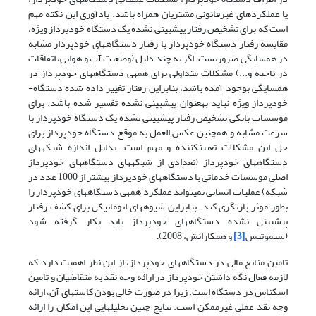
یا عملکردهای غیرقانونی مشتریان همراه باشد. یادآوری این نکته مهم
است که برای تشخیص رفتار پیش­بینی نشده یک دستگاه­ خودپرداز ویژه،
مقایسه رفتار دستگاه­ خودپرداز با رفتار دستگاه­های خودپرداز مشابه
در همسایگی ضروریست. اگر به چند دلیل (وضعیت آب و هوایی، اتفاقات
در ناحیه و...) مشکلات متداولی برای همه­ی دستگاه­های خودپرداز در
همسایگی بوجود آمده باشد، بنابراین رفتار تغییر داده شده دستگاه­
خودپرداز ویژه نباید به­عنوان پیش­بینی نشده تفسیر شده باشد. برای
موسسات بانکی تشخیص رفتار پیش­بینی نشده یک دستگاه­ خودپرداز با
سرعت مشابه و همچنین عکس العمل به موقع دستگاه خودپرداز برای
حل این مشکلات تعیین
کننده و مهم است. بدلیل اندازه شبکه­های
دستگاه­های خودپرداز (تعدادی از شبکه­های دستگاه­های خودپرداز
اصلی موسسات خدماتی با دستگاه­های خودپرداز بیشتر از 1000 عدد در
شبکه) عملیات انسانی نمی­تواند عملکرد همه­ی دستگاه­های خودپرداز را
بطور موثر بازنگری کند. بنابراین شیوه­های اتوماتیکی برای کشف رفتار
پیش­بینی نشده دستگاه­های خودپرداز باید بکار گرفته شود
(سیموتیس
[3]
و همکارانش، 2008)
.
تامین منابع مالی در دستگاه­های خودپرداز، از این نظر اهمیت دارد که
لازمه فعال نگه داشتن خودپرداز در ارائه وجه نقد به متقاضیان و تامین
اسکناس در دستگاه است. زیرا در صورت خالی بودن کاست­های آن، ارائه
وجه نقد عملی غیرممکن است. نتایج چنین تحلیل­هایی این امکان را ارائه