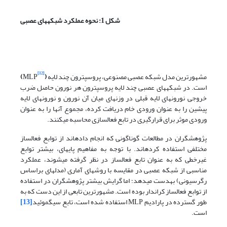
شکل 1: نحوه عملکرد شبکه­های عصبی
[12]
مشهورترین مدل شبکه عصبی مصنوعی، پروسپترون چند لایه
(
MLP
)
است. در شبکه­های عصبی چند لایه پروسپترون هر نورون حاصل ضرب
خروجی نورون­های لایه قبلی در وزن­های میان آن نورون و نورون­های لایه
پیشین را به عنوان ورودی خام دریافت کرده، مجموع آنها را به عنوان
ورودی موثر برای قرارگیری در تابع فعال­سازی محاسبه می­کنند.
پژوهشگران در مطالعات گوناگونی که انجام داده­اند از توابع فعال­ساز
مختلفی استفاده کرده­اند. با توجه به مفاهیم پایه­ای، بیشتر توابع
غیرخطی که به عنوان تابع فعال­ساز در نظر گرفته می­شوند، عملکرد
مناسبی از شبکه عصبی در مقایسه با روش­های آماری (مدل­های براساس
رگرسیونی) به­دست می­دهد؛ اما گرایش بیشتر پژوهشگران در استفاده
از توابع فعال­ساز کراندار بوده است. مشهورترین تابعی از این دست که به
طور گسترده در پارادیم MLP استفاده شده است، تابع سیگموئید
[13]
است.