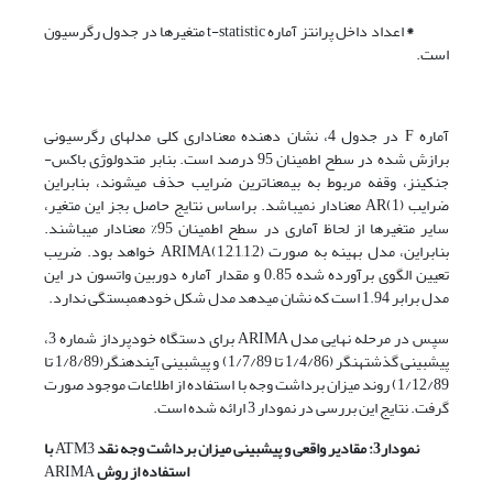
*
اعداد داخل پرانتز آماره t-statistic متغیرها در جدول رگرسیون
است.
آماره F در جدول 4، نشان دهنده معناداری کلی مدل­های رگرسیونی
برازش شده در سطح اطمینان 95 درصد است. بنابر متدولوژی باکس-
جنکینز، وقفه مربوط به بی­معناترین ضرایب حذف می­شوند، بنابراین
ضرایب AR(1) معنادار نمی­باشد. براساس نتایج حاصل بجز این متغیر،
سایر متغیرها از لحاظ آماری در سطح اطمینان 95% معنادار می­باشند.
بنابراین، مدل بهینه به صورت ARIMA(1,2,1,1,2) خواهد بود. ضریب
تعیین الگوی برآورده شده 0.85 و مقدار آماره دوربین واتسون در این
مدل برابر 1.94 است که نشان می­دهد مدل شکل خودهمبستگی ندارد.
سپس در مرحله نهایی مدل ARIMA برای دستگاه خودپرداز شماره 3،
پیش­بینی گذشته­نگر (1/4/86 تا 1/7/89) و پیش­بینی آینده­نگر(1/8/89 تا
1/12/89) روند میزان برداشت وجه با استفاده از اطلاعات موجود صورت
گرفت. نتایج این بررسی در نمودار 3 ارائه شده است.
نمودار3: مقادیر واقعی و پیش­بینی میزان برداشت وجه نقد
ATM3
با
استفاده از روش
ARIMA