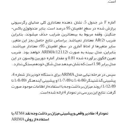
است.
آماره F در جدول 5، نشان دهنده معناداری کلی مدل­های رگرسیونی
برازش شده در سطح اطمینان 95 درصد است. بنابر متدولوژی باکس-
جنکینز، وقفه مربوط به بی­معناترین ضرایب حذف می­شوند، بنابراین
ضریب AR(2) معنادار نمی­باشد. براساس نتایج حاصل بجز این متغیر،
سایر متغیرها از لحاظ آماری در سطح اطمینان 95% معنادار می­باشند.
بنابراین، مدل بهینه به صورت ARIMA(1,2,1,1,2) خواهد بود. ضریب
تعیین الگوی برآورده شده 0.81 و مقدار آماره دوربین واتسون در این
مدل برابر 1.98 است که نشان می­دهد مدل شکل خودهمبستگی ندارد.
سپس در مرحله نهایی مدل ARIMA برای دستگاه خودپرداز شماره 4،
پیش­بینی گذشته­نگر(1/4/86 تا 1/7/89) و پیش­بینی آینده­نگر (1/8/89 تا
1/12/89) روند میزان برداشت وجه با استفاده از اطلاعات موجود صورت
گرفت. نتایج این بررسی در نمودار 4 ارائه شده است.
نمودار4: مقادیر واقعی و پیش­بینی میزان برداشت وجه نقد
ATM4
با
استفاده از روش
ARIMA