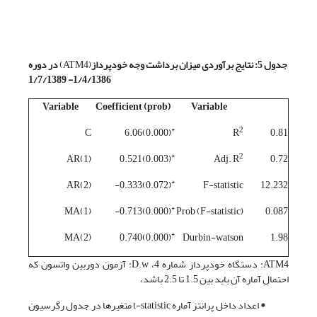
جدول 5: نتایج برآوردی میزان برداشت وجه خودپرداز
(ATM4)
در دوره
1/4/1386- 1/7/1389
Variable
Coefficient (prob)
Variable
*
2
C
(0.000)6.06
R
0.81
*
2
AR(1)
(0.003)0.521
Adj. R
0.72
*
AR(2)
(0.072)0.333-
F-statistic
12.232
*
MA(1)
(0.000)0.713-
Prob (F-statistic)
0.087
*
MA(2)
(0.000)0.740
Durbin-watson
1.98
ATM4: دستگاه خودپرداز شماره 4، D.w: آزمون دوربین واتسون که
احتمال آماره آن باید بین 1.5 تا 2.5 باشد،
*
اعداد داخل پرانتز آماره t-statistic متغیرها در جدول رگرسیون