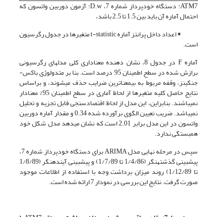
ATM7: دستگاه خودپرداز شماره 7، D.w: آزمون دوربین واتسون که
احتمال آماره آن باید بین 1.5 تا 2.5 باشد،
*
اعداد داخل پرانتز آماره t-statistic متغیرها در جدول رگرسیون
است.
آماره F در جدول 8، نشان دهنده معناداری کلی مدل­های رگرسیونی
برازش شده در سطح اطمینان 95 درصد است. بنا بر متدولوژی باکس-
جنکینز، وقفه مربوط به بی­معناترین ضرایب حذف می­شوند، و براساس
نتایج حاصل کلیه متغیرها از لحاظ آماری در سطح اطمینان 95% معنادار
نمی­باشند. بنابراین، این مدل از لحاظ اقتصادسنجی قابل تجزیه و تحلیل
نمی­باشد. ضریب تعیین الگوی برآورده شده 0.34 و مقدار آماره دوربین
واتسون در این مدل برابر 2.01 است که نشان می­دهد مدل شکل خود
همبستگی ندارد.
سپس در مرحله نهایی مدل ARIMA برای دستگاه خودپرداز شماره 7،
پیش­بینی گذشته­نگر (1/4/86 تا 1/7/89) و پیش­بینی آینده­نگر (1/8/89
تا 1/12/89) روند میزان برداشت وجه با استفاده از اطلاعات موجود
صورت گرفت. نتایج این بررسی در نمودار 7 ارائه شده است.