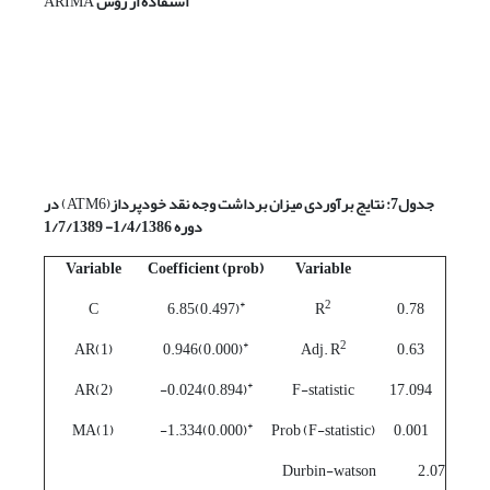
استفاده از روش
ARIMA
جدول7: نتایج برآوردی میزان برداشت وجه نقد خودپرداز
(ATM6)
در
دوره 1/4/1386- 1/7/1389
Variable
Coefficient (prob)
Variable
*
2
C
(0.497)6.85
R
0.78
*
2
AR(1)
(0.000)0.946
Adj. R
0.63
*
AR(2)
(0.894)0.024-
F-statistic
17.094
*
MA(1)
(0.000)1.334-
Prob (F-statistic)
0.001
Durbin-watson
2.07