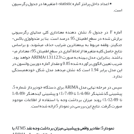
*
اعداد داخل پرانتز آماره t-statistic متغیرها در جدول رگرسیون
است.
آماره F در جدول 6، نشان دهنده معناداری کلی مدل­های رگرسیونی
برازش شده در سطح اطمینان 95 درصد است. بنا بر متدولوژی باکس-
جنکینز، وقفه مربوط به بی­معناترین ضرایب حذف می­شوند، و براساس
نتایج حاصل کلیه متغیرها از لحاظ آماری در سطح اطمینان 95% معنادار می­
باشند. بنابراین، مدل بهینه به صورت ARIMA(1,3,1,1,2,3) خواهد بود.
ضریب تعیین الگوی برآورده شده 0.85 و مقدار آماره دوربین واتسون در
این مدل برابر 1.94 است که نشان می­دهد مدل شکل خودهمبستگی
ندارد.
سپس در مرحله نهایی مدل ARIMA برای دستگاه خودپرداز شماره 5،
پیش­بینی گذشته­نگر (1/4/86 تا 1/7/89) و پیش­بینی آینده­نگر (1/8/89
تا 1/12/89) روند میزان برداشت وجه با استفاده از اطلاعات موجود
صورت گرفت. نتایج این بررسی در نمودار 5 ارائه شده است.
نمودار5: مقادیر واقعی و پیش­بینی میزان برداشت وجه نقد
ATM5
با