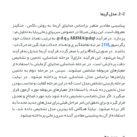
2-2. مدل آریما
پیش­بینی مقادیر متغیر براساس مدل­های آریما به روش باکس – جنکینز
معروف است. این روش صرفاً در خصوص سری­های زمانی پایا به تحلیل می­
پردازد. در فرآیند
ARIMA(p,d,q)
و
p, d, q
، به ترتیب تعداد جملات خود
رگرسیون
[14]
، مرتبه تفاضل­گیری و تعداد جملات میانگین متحرک می­
باشند. در صورتی که
d
برابر با صفر گردد فرآیند آریما تبدیل به فرآیند
آریما می‌شود. این فرآیند دارای3 مرحله شناسایی، تخمین و تشخیص
دقت پردازش است. در مرحله شناسایی مدل­های آزمایش با استفاده از
معیارهای مربوطه مشخص می­شوند. سپس در مرحله دوم به تخمین
پارامترها براساس مدل شناسایی شده پرداخته می­شود. در نهایت
مرحله بازبینی تشخص مدل است که در این مرحله کفایت و مناسب بودن
مدل تخمین زده شده، با استفاده از معیارهای مربوطه مورد آزمون قرار
می­گیرد. اگر مدل نامناسب تشخیص داده شود باید مورد اصلاح و تعدیل
قرار گیرد و برای تحقق این امر مراحل قبلی برای مدل‌های جدید مجدداً به
کار برده می­شود. نهایتاً هنگامی که بهترین مدل تشخیص داده شد، با
استفاده از آن به پیش­بینی مقادیر آینده سری زمانی پرداخته می­شود.