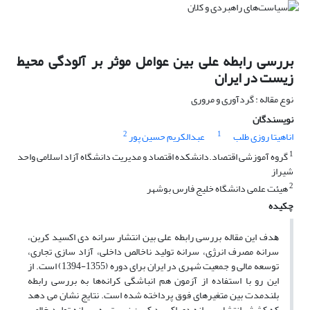
بررسی رابطه علی بین عوامل موثر بر آلودگی محیط
زیست در ایران
نوع مقاله : گردآوری و مروری
نویسندگان
2
1
اناهیتا روزی طلب
عبدالکریم حسین پور
1
گروه آموزشی اقتصاد.دانشکده اقتصاد و مدیریت دانشگاه آزاد اسلامی واحد
شیراز
2
هیئت علمی دانشگاه خلیج فارس بوشهر
چکیده
ﻫﺪف این مقاله بررسی رابطه علی بین انتشار سرانه دی اکسید کربن،
سرانه مصرف انرژی، سرانه تولید ناخالص داخلی، آزاد سازی تجاری،
توسعه مالی و جمعیت شهری در ایران برای دوره (1355-1394) است. از
این رو با استفاده از آزمون هم انباشگی کرانه‌ها به بررسی رابطه
ﺑﻠﻨﺪﻣﺪت بین متغیرهای فوق ﭘﺮداﺧﺘﻪ ﺷﺪه است. ﻧﺘﺎﯾﺞ نشان می دهد
که کشش انتشار سرانه دی اکسید کربن نسبت به سرانه تولید خالص