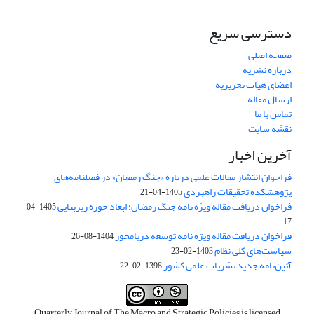
دسترسی سریع
صفحه اصلی
درباره نشریه
اعضای هیات تحریریه
ارسال مقاله
تماس با ما
نقشه سایت
آخرین اخبار
فراخوان انتشار مقالات علمی درباره «جنگ رمضان» در فصلنامه‌های
پژوهشکده تحقیقات راهبردی
1405-04-21
فراخوان دریافت مقاله ویژه نامه جنگ رمضان؛ ابعاد حوزه زیربنایی
1405-04-
17
فراخوان دریافت مقاله ویژه نامه توسعه دریامحور
1404-08-26
سیاست‌های کلی نظام
1403-02-23
آئین‌نامه جدید نشریات علمی کشور
1398-02-22
Quarterly Journal of The Macro and Strategic Policies is licensed