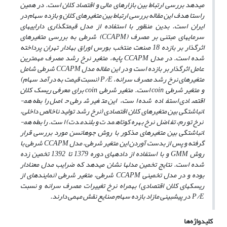
می­دهد بررسی ارتباط بین بازارهای مالی و اقتصاد کلان است
.
در همین
راستا هدف این مقاله بررسی ارتباط بین متغیرهای کلان و بازده سهام در
ایران است. بدین منظور با استفاده از مدل قیمت­گذاری دارایی­های
سرمایه­ای مبتنی بر مصرف (
CCAPM
) شرطی به بررسی متغیرهای
اثرگذار بر بازده 18 صنعت منتخب بورس اوراق بهادار تهران پرداخته
شده است. در مدل
CCAPM
پایه،
متغیر نرخ رشد مصرف مهم­ترین
عامل اثرگذار بر بازده است و در این مقاله مدل
CCAPM
شرطی شامل
متغیرهای نرخ رشد مصرف سرانه،
P/E
(نسبت قیمت به درآمد سهام)
و متغیر شرطی
coin
است. متغیر شرطی
coin
برای معرفی ریسک­ کلان
اقتصادی استفاده شده است، این متغیر شرطی حاصل رابطه هم­
انباشتگی بین متغیرهای کلان اقتصادی (نرخ رشد تولید ناخالص داخلی،
نرخ تورم، تفاضل نرخ بهره کوتاه­مدت و بلندمدت) است. رابطه هم­
انباشتگی بین متغیرهای مذکور با روش جوهانسن مورد بررسی قرار
گرفته و پس از بدست آوردن این متغیر شرطی، مدل
CCAPM
شرطی با
روش
GMM
و با استفاده از داده­های دوره 1379 تا 1392 تخمین زده
شده است. ­نتایج تخمین مدل­ها نشان می­دهد که ضرایب مدل­ معنادار
بوده و در مدل تخمینی
CCAPM
شرطی، متغیر شرطی (نماینده­ای از
ریسک­های کلان اقتصادی) بهمراه نرخ تغییرات مصرف سرانه و نسبت
P/E
در پیش­بینی مازاد بازده سهام صنایع نقش مهمی دارند.
کلیدواژه‌ها