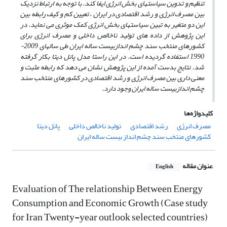
تنظیم و تدوین سیاستهای بخش انرژی ایفا کند. با توجه به ارتباط نزدیک
بین مصرف انرژی و رشد اقتصادی در ایران ، تعیین کم و کیف رابطه بین
این دو متغیر به تبین سیاستهای بخش انرژی کمک موثری می نماید. در
این پژوهش از داده های تولید ناخالص داخلی و مصرف انرژی برای
کشورهای منتخب سند چشم اندازبیست ساله ایران طی سالهای 2009-
1990 استفاده گردیده است. در این راستا مدل پانل دیتا بکار گرفته
شد. نتایج بدست آمده از این پژوهش نشان می دهد که رابطه مثبت و
معنی داری بین مصرف انرژی و رشد اقتصادی در کشورهای منتخب سند
چشم اندازبیست ساله ایران وجود دارد.
کلیدواژه‌ها
مصرف انرژی
رشد اقتصادی
تولید ناخالص داخلی
پانل دیتا
کشورهای منتخب سند چشم انداز بیست ساله ایران
عنوان مقاله
English
Evaluation of The relationship Between Energy
Consumption and Economic Growth (Case study
for Iran Twenty-year outlook selected countries)