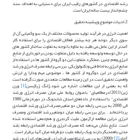
رشد اقتصادی در کشورهای رقیب ایران برای دستیابی به اهداف سند
چشم انداز بیست ساله ایران است.
2.ادبیات موضوع وپیشینه تحقیق
اهمیت انرژی در فرآیند تولید محصولات مختلف از یک سو وکمیابی آن از
سوی دیگر ،توجه هر چه بیشتر فعالان اقتصادی را برای استفاده کار
آمدتر از این عامل می طلبد.به علاوه با توجه به تفاوت ساختار کشور های
در حال توسعه وتوسعه یافته به دلیل متفاوت بودن برخورداری از منابع
انرژی وهم چنین ،عملکرد متفاوت این دو گروه از کشور ها در استفاده از
منابع انرژی به لحاظ فنی وتکنولوژیکی ،بررسی رابطه مصرف انرژی و رشد
اقتصادی در این دوگروه از کشور ها ، موضوعی مهم ودارا ی ارزش
واهمیت تحقیق است.در این زمینه مطالعات متعددی صورت گرفته است
که به بعضی از این مطالعات اشاره می شود.ژانگ ژیکیسن
[1]
ورن
ژین(2011)درمطالعه­ای" باعنوان روابط علی میان مصرف انرژی ورشد
اقتصادی" با استفاده از داده‌های استان شاندونگ در دوره زمانی 1980
الی 2008 به بررسی رابطه میان دو متغیرمصرف انرژی ورشد اقتصادی
پرداخته‌اند . برای بررسی رابطه میان دومتغیررشد اقتصادی ومصرف
انرژی دراین مطالعه ازآزمون علیت گرنجری و هم‌جمعی استفاده شده
است. نتایج نشان می‌دهد که مصرف انرژی ورشد اقتصادی رابطه بلند
مدتی باهمدیگردارند ویک رابطه علیت دو طرفه میان آنها برقرار است .
آجای
[2]
(2000) به بررسی ارتباط مصرف انرژی، قیمت‌های انرژی و رشد