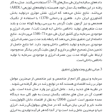
داده‌های سالیانه ایران طی سال‌های 78-57 استفاده می‌کنند. مدل به کار
رفته در این مطالعه یک مدل خود همبسته با وقفه‌های توزیعی (ARDL)
می‌باشد. نتایج نشان می‌دهد که انرژی، نقش موثری درتولید بخش
کشاورزی ایران دارد. طاهری و رحمانی (1378) با استفاده از تکنیک
همجمعی و نیز آزمون علیت گرنجر به بررسی روابط کوتاه مدت و بلند
مدت متغیرهای تولید ناخالص داخلی (به قیمت ثابت)، مصرف انرژی و
موجودی سرمایه برای کشور ایران طی دوره 73-1346 می‌پردازند. نتایج
حاصله از این تحقیق نشان می‌دهد که رابطه بلند مدت بین مصرف انرژی،
موجودی سرمایه و تولید ناخالص داخلی وجود دارد. اما نتایج حاصل از
تخمین مدل تصحیح خطای برداری و آزمون علیت گرنجر بیانگر عدم وجود
ارتباط علی کوتاه مدت بین مصرف انرژی و موجودی سرمایه با تولید
ناخالص داخلی است.
3.مبانی نظری ومتدولوژی تحقیق
سرمایه و نیروی کار اعم از متخصص و غیر متخصص از مهمترین عوامل
موثر بر رشد اقتصادی هستند که در توابع رشد در نظر گرفته می شوند .
در نظریه های جدید رشد ، عامل انرژی نیز وارد مدل شده است ، ولی
اهمیت آن در مدل های مختلف یکسان نیست.به طور کلی سه دیدگاه
عمده متصور است :استرن (2004) به نقل از اقتصاد دانان اکولوژیست
مانند نایر و آیرس بیان می‌کند که در مدل‌های بیولوژیکی رشد، انرژی
تنها و مهمترین عامل رشد است و ا ز آنجا که هر فرآیندتولیدی به انرژی