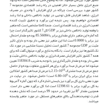
منبع انرژی عامل بسیار حائز اهمیتی در راه رشد اقتصادی مجموعه 7
کشور مورد بررسی است چراکه در ازای افزایش 1 واحدی در مصرف
انرژی، شاهد افزایش قابل توجهی در تولید ناخالص داخلی و لذا رشد
اقتصادی خواهیم بود. پس نتیجه این برآورد و تحقیق تثبیت کننده
اهمیت انرژی در رشد اقتصادی است. ضمنا کاملا مشخص است که متغیر
با وقفه تولید ناخالص داخلی نیز بر GDP کل 7 کشور تاثیرگذار است چرا
که آماره این متغیر دارای مقداری برابر با 85.56084 بوده و مقدار احتمال
نیز برابر با 0.0000 است لذا این متغیر نیز معنی دار بوده و دارای تاثیر
مثبت بر GDP مجموعه 7 کشور است.تحلیل نسبتا مشابهی در مورد تک
تک کشورها نیز برقرار است.‏ با نگاه به نتایج برآورد می‏توان گفت که برای
همه 7 کشور تاثیر افزایش مصرف انرژی بر تولید ناخالص داخلی مثبت و
معنی دار بوده و مقدار تاثیرگذاری نیز با توجه به ضریب 118304.8 تعیین
می‏شود اما عرض از مبدا برآورد برای هر کشوری متفاوت بوده و از حاصل
10
جمع عرض از مبدا مشترک 10
×2.15 با عرض از مبدا هر کشور (مثلا این
9
عدد برای ایران برابر با 10
×6.80 است) حاصل می‏شود. در نهایت در
مورد معنی داری کل برآورد نیز بایستی اشاره کرد که چون آماره F مربوط
به کل برآورد برابر با 12398.61 است لذا کل برآورد معنی دار است.
2
همچنین مقدار R
نیز تقریبا در حدود 99 درصد است که نشان دهنده
قدرت توضیح‏دهندگی بالای متغیرهای مستقل در مورد متغیر وابسته
می‏باشد.