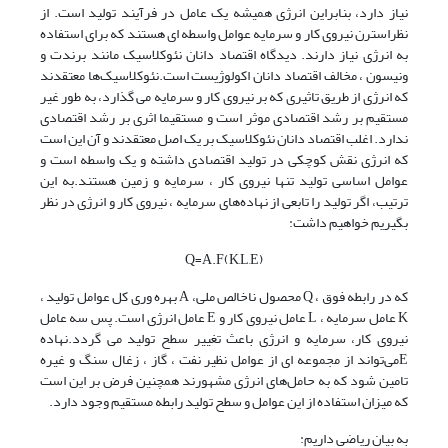
نیاز دارد، بنابراین انرژی همیشه یک عامل در فرآیند تولید است. از
نظراسترن نیروی کار و سرمایه عوامل واسطه ای هستند که برای استفاده
به انرژی نیاز دارند. دیدگاه اقتصاد دانان نئوکلاسیک مانند برندت و
ونیسون ، مخالف اقتصاد دانان اکولوژیست است.نئوکلاسیک‌ها معتقدند
که انرژی از طریق تاثیری که بر نیروی کار و سرمایه می گذارد، به طور غیر
مستقیم بر رشد اقتصادی موثر است و مستقیما اثری بر رشد اقتصادی
ندارد. اغلب اقتصاد دانان نئوکلاسیک بر یک اصل معتقدند و آن این است
که انرژی نقش کوچکی در تولید اقتصادی داشته و یک واسطه است و
عوامل اساسی تولید تنها نیروی کار ، سرمایه و زمین هستند.به این
ترتیب، اگر تولید را تابعی از نهاده‌های سرمایه ، نیروی کار و انرژی در نظر
بگیریم خواهیم داشت:
Q=A.F(K,L,E)
که در رابطه فوق ، Q محصول ناخالص ملی، A بهره وری کل عوامل تولید ،
K عامل سرمایه ، L عامل نیروی کار و E عامل انرژی است. پس سه عامل
نیروی کار، سرمایه و انرژی باعث تغییر سطح تولید می گردد.نهاده
Eمی‌تواند از مجموعه ای از عوامل نظیر نفت ، گاز ، زغال سنگ و غیره
تامین شود که به حامل‌های انرژی مشهورند همچنین فرض بر این است
که میزان استفاده از این عوامل و سطح تولید رابطه مستقیم وجود دارد.
به بیان ریاضی داریم: