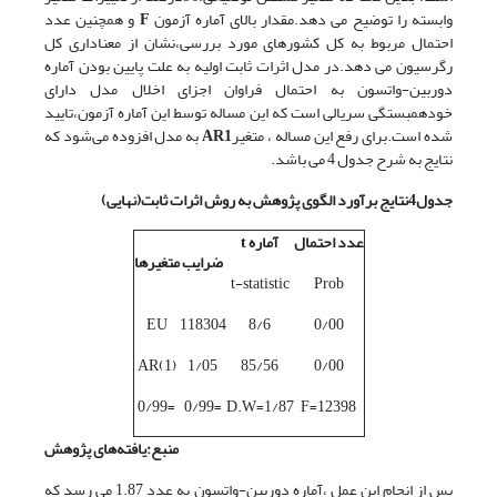
وابسته را توضیح می دهد.مقدار بالای آماره آزمون
F
و همچنین عدد
احتمال مربوط به کل کشورهای مورد بررسی،نشان از معناداری کل
رگرسیون می دهد.در مدل اثرات ثابت اولیه به علت پایین بودن آماره
دوربین-واتسون به احتمال فراوان اجزای اخلال مدل دارای
خودهمبستگی سریالی است که این مساله توسط این آماره آزمون،تایید
شده است.برای رفع این مساله ، متغیر
AR1
به مدل افزوده می‌شود که
نتایج به شرح جدول 4 می باشد.
جدول4نتایج برآورد الگوی پژوهش به روش اثرات ثابت(نهایی)
عدد احتمال
آماره
t
ضرایب
متغیر‌ها
t-statistic
Prob
EU
118304
8/6
0/00
AR(1)
1/05
85/56
0/00
=0/99
=0/99
D.W=1/87
F=12398
منبع:یافته‌های پژوهش
پس از انجام این عمل ،آماره دوربین-واتسون به عدد 1.87 می رسد که