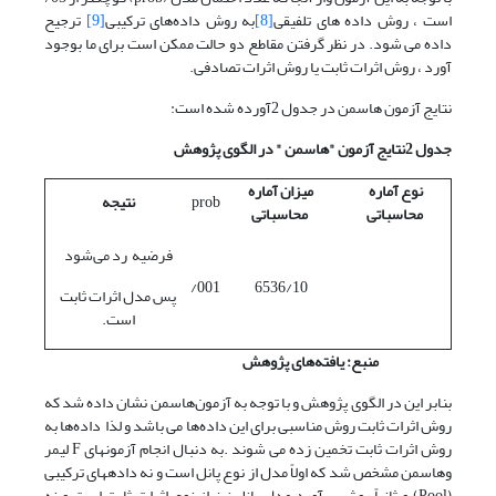
است ، روش داده های تلفیقی
[8]
به روش داده‌های ترکیبی
[9]
ترجیح
داده می شود. در نظر گرفتن مقاطع دو حالت ممکن است برای ما بوجود
آورد ، روش اثرات ثابت یا روش اثرات تصادفی.
نتایج آزمون هاسمن در جدول 2آورده شده است:
جدول 2نتایج آزمون "هاسمن " در الگوی پژوهش
نوع آماره
میزان آماره
prob
نتیجه
محاسباتی
محاسباتی
فرضیه رد می‌شود
001/
6536/10
پس مدل اثرات ثابت
است.
منبع: یافته‌های پژوهش
بنابر این در الگوی پژوهش و با توجه به آزمون‌هاسمن نشان داده شد که
روش اثرات ثابت روش مناسبی برای این داده‌ها می باشد و لذا داده‌ها به
روش اثرات ثابت تخمین زده می شوند .به دنبال انجام آزمون‏های F لیمر
و‌هاسمن مشخص شد که اولاً مدل از نوع پانل است و نه داده‏های ‏ترکیبی
(Pool) و ثانیاً روش برآورد مدل پانل نیز از نوع اثرات ثابت است و نه