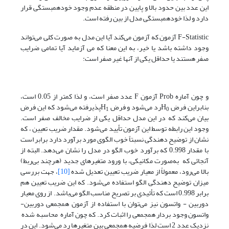
این عدد بین حدود بالا و پایین در منطقه عدم وجود خودهمبستگی قرار
دارد و لذا خودهمبستگی مدل از بین رفته است.
F-Statistic آزمون که آزمون می‌کند آیا این مدل به صورت کلی می‌تواند
وجود داشته باشد یا خیر، به این معنا که می آزماید آیا تمامی ضرایب
صفر هستند یا حداقل یکی از آنها غیر صفر است:
و چون آماره Prob آزمون F عدد صفر است، و لذا کمتر از 0.05 است،
بنابراین فرض H
رد می‌شود و فرض H
پذیرفته می‌شود که این فرض
1
0
بیان می‌کند که در این مدل حداقل یکی از ضرایب مخالف صفر است.
وجود این رابطه توسط این آزمون تأیید می‌شود. مقدار ضریب تعیین ، که
نشان از توضیح دهندگی نسبتاً خوب الگوی مورد برآورد دارد برابر است
با مقدار 0.998 که برآورد خوب الگو در مدل را نشان می‌دهد. البته از
آنجائی که به‌صورت مکانیکی، با ورود متغیرهای جدید (هرچند بی‌ربط)
بالا می‌رود، معمولاً از معیار ضریب تعیین تعدیل شده
[10]
، جهت بررسی
میزان توضیح دهندگی الگو استفاده می‌شود. که این ضریب تعیین هم
برابر 0.998 است که تأئیدی بر تصریح مناسب الگو می‌باشد. از روی معیار
دوربین - واتسون نیز می‌توان با استفاده از آزمون همجمعی دوربین-
واتسون وجود بردار همجمعی را اثبات کرد. که چون آماره محاسبه شده
نزدیک عدد 2 است لذا فرضیه همجمعی بین متغیرها رد می‌شود. این در