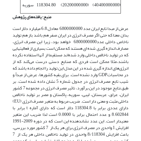
(40,400,000,000)
(20,200,000,000)
118,304.80
سوریه
منبع: یافته‌های پژوهش
عرض از مبدا تابع ایران عدد 6,800,000,000 معادل 6.8 میلیارد دلار است
بدان معنا که حتی اگر مصرف انرژی در ایران صفر هم باشد باز هم تولید
ناخاص داخلی عدد6,800,000,000 خواهد بود، زیرا این مصرف انرژی،
مصارف اندازه گیری شده ای هستند که ممکن است بسیاری از فعالیتهایی
که در تولید ناخالص داخلی وارد شده‌اند مستقیما از آنها استفاده نکرده
باشند،مثلا ممکن است فردی که صنایع دستی درست می‌کند که از
انرژی‌های اندازه گیری شده در این مدل این تولید را انجام داده باشد که
در محاسباتGDP وارد نشده است. برای بقیه کشورها، عرض از مبدأ و
شیب تابع مصرف انرژی در جدول شماره 5 نشان داده شده است. بر
طبق نتایج موجود در این برآورد، تاثیر مصرف انرژی در مجموعه 7 کشور
ایران، عراق، عربستان، لیبی، سوریه، پاکستان و مصر بر تولید ناخالص
داخلی مثبت و معنی دار است. ضریب مربوط به متغیر مصرف انرژی (EU)
دارای عددی برابر با 118304.8 دلار است که دارای آماره t برابر با
8.602844 و عدد احتمال برابر با 0.0000 است لذا ضریب این متغیر
معنی‏دار است. این عدد نشان‏دهنده این است که در دوره 2009-1991
افزایش 1 واحدی در مصرف انرژی برای هر یک از 7 کشور مورد بررسی،
باعث افزایش 8/118304 واحدی در تولید ناخالص داخلی هر یک از 7
کشور مورد بررسی می‏شود. لذا به وضوح قابل تشخیص است که وجود