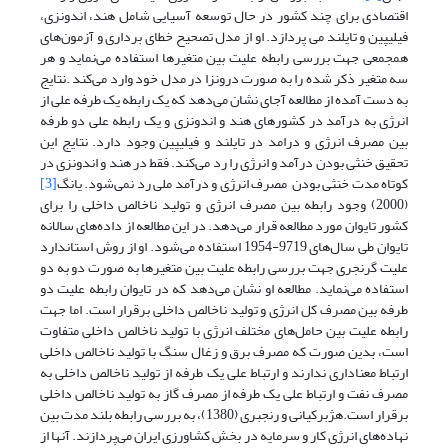
اقتصادی برای چند کشور در حال توسعه آسیایی شامل هند، اندونزی،
فیلیپین و تایلند می پردازد. او از مدل تصحیح خطای برداری و آزمون‌های
همجمعی جهت بررسی رابطه علیت بین متغیرها استفاده می‌نماید و هر
سه متغیر ذکر شده را به صورت درونزا در مدل خود وارد می‌کند .نتایج
به دست آمده از مطالعه آجای نشان می‌دهد که یک رابطه یک طرفه علی از
انرژی به درآمد در کشورهای هند و اندونزی و یک رابطه علی دو طرفه
بین مصرف انرژی و درامد در تایلند و فیلیپین وجود دارد. نتایج این
تحقیق خنثی بودن درآمد و انرژی را رد می‌کند. فقط در هند و اندونزی در
کوتاه مدت خنثی بودن مصرف انرژی و درآمد ملی رد نمی‌شود. یانگ
[3]
(2000) وجود رابطه بین مصرف انرژی و تولید ناخالص داخلی را برای
کشور تایوان مورد مطالعه قرار می‌دهد. در این مطالعه از داده‌های سالانه
تایوان طی سال‌های 9719-1954 استفاده می‌شود. او از روش استاندارد
علیت گرنجری جهت بررسی رابطه علیت بین متغیرها به صورت دو به دو
استفاده می‌نماید. مطالعه او نشان می‌دهد که در تایوان رابطه علیت دو
طرفه بین مصرف کل انرژی و تولید ناخالص داخلی برقرار است. اما جهت
رابطه علیت بین حامل‌های مختلف انرژی با تولید ناخالص داخلی متفاوت
است، بدین صورت که مصرف برق و زغال سنگ با تولید ناخالص داخلی
ارتباط معناداری ندارند و ارتباط علی یک طرفه از تولید ناخالص داخلی به
مصرف نفت و ارتباط علی یک طرفه از مصرف گاز به تولید ناخالص داخلی
برقرار است.هژبرکیانی و رنجبری (1380)، به بررسی رابطه بلند مدت بین
نهاده‌های انرژی کار و سرمایه در بخش کشاورزی ایران می‌پردازند. آنها از