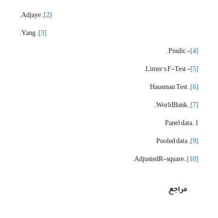
. Adjaye.
[2]
. Yang.
[3]
- Pindic.
[4]
- Limer's F-Test.
[5]
. Hausman Test
[6]
.WorldBank.
[7]
1 .Panel data
. Pooled data
[9]
.AdjustedR-square.
[10]
مراجع