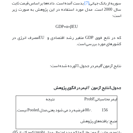
سوریه از بانک جهانی
[7]
بدست آمده است. داده‌ها بر اساس قیمت ثابت
سال 2000 است. مدل مورد استفاده در این پژوهش به صورت زیر
است:
GDP=α+βEU
که در تابع فوق GDP متغیر رشد اقتصادی و EUمصرف انرژی در
کشورهای مورد بررسی است.
نتایج آزمونFلیمردر جدول 1آورده شده است:
جدول1نتایج آزمون
F
لیمردر الگوی پژوهش
لیمر محاسباتیF
Prob
نتیجه
156
./00
فرضیه رد می شود یعنی مدل Pooled نیست.
منبع: یافته‌های پژوهش
با توجه به این آزمون واز آنجا که عدد احتمال مدل (prob) کوچکتر از 05/