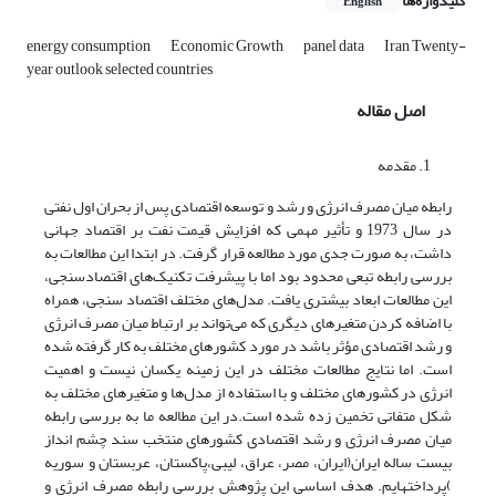
کلیدواژه‌ها
English
energy consumption
Economic Growth
panel data
Iran Twenty-
year outlook selected countries
اصل مقاله
مقدمه
رابطه میان مصرف انرژی و رشد و توسعه اقتصادی پس از بحران اول نفتی
در سال 1973 و تأثیر مهمی که افزایش قیمت نفت بر اقتصاد جهانی
داشت، به صورت جدی مورد مطالعه قرار گرفت. در ابتدا این مطالعات به
بررسی رابطه تبعی محدود بود اما با پیشرفت تکنیک‌های اقتصادسنجی،
این مطالعات ابعاد بیشتری یافت. مدل‌های مختلف اقتصاد سنجی، همراه
با اضافه کردن متغیرهای دیگری که می‌تواند بر ارتباط میان مصرف انرژی
و رشد اقتصادی مؤثر باشد در مورد کشورهای مختلف به کار گرفته شده
است. اما نتایج مطالعات مختلف در این زمینه یکسان نیست و اهمیت
انرژی در کشورهای مختلف و با استفاده از مدل‌ها و متغیرهای مختلف به
شکل متفاتی تخمین زده شده است.در این مطالعه ما به بررسی رابطه
میان مصرف انرژی و رشد اقتصادی کشورهای منتخب سند چشم انداز
بیست ساله ایران(ایران، مصر، عراق، لیبی،پاکستان، عربستان و سوریه
)پرداخته­ایم. هدف اساسی این پژوهش بررسی رابطه مصرف انرژی و