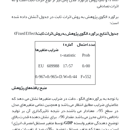
اثرات تصادفی.
برآورد الگوی پژوهش به روش اثرات ثابت در جدول 3نشان داده شده
است:
جدول3نتایج برآورد الگوی پژوهش به روش اثرات ثابت(
Fixed Effect
)
عدد احتمال
آماره
t
ضرایب
متغیر‌ها
t-statistic
Prob
EU
609988
17/57
0/00
=0/967
=0/965
D.W=0/44
F=552
منبع:یافته‌های پژوهش
با توجه به برآوردهای الگو ، دقت در ضرایب متغیرها نشان می دهد که
علامتهای ضرایب مطابق انتظار می باشد و همچنین تمامی متغیرهای مدل
در سطح 95/. معنادار می باشند،در نتیجه تاثیرگذاری آن بر تولید
ناخالص داخلی محرز می باشد.مقدار 96/. برای نشان دهنده قدرت بالای
توضیح دهندگی متغیر وابسته
GDP
توسط متغیر مستقل(مصرف انرژی)
است، بدین معنا که متغیر مستقل توضیحی،96درصد از تغییرات متغیر