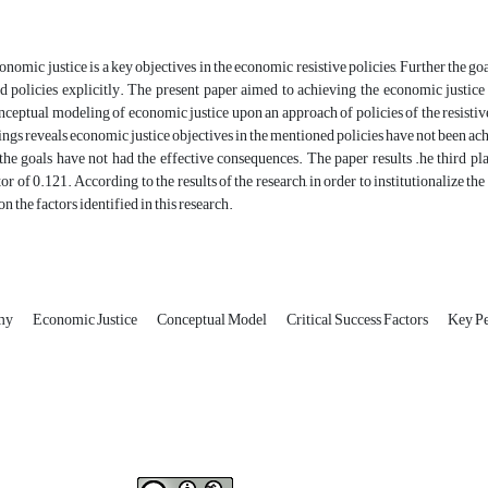
nomic justice is a key objectives in the economic resistive policies, Further the goal
 policies explicitly. The present paper aimed to achieving the economic justice 
onceptual modeling of economic justice upon an approach of policies of the resisti
ings reveals economic justice objectives in the mentioned policies have not been a
the goals have not had the effective consequences. The paper results .he third pl
or of 0.121. According to the results of the research, in order to institutionalize t
n the factors identified in this research.
omy
Economic Justice
Conceptual Model
Critical Success Factors
Key Pe