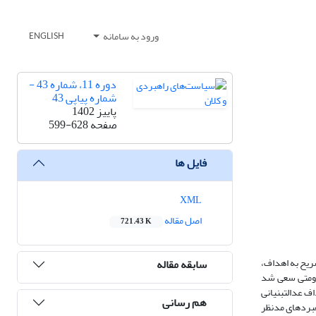
ورود به سامانه
ENGLISH
دوره 11، شماره 43 -
شماره پیاپی 43
پاییز 1402
صفحه
599-628
فایل ها
XML
اصل مقاله
721.43 K
ریح به اهداف،
سابقه مقاله
قاومتی سعی شد
ف عدالت­بنیانی
هم رسانی
هبردهای مدنظر