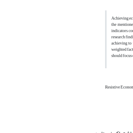
Achieving eco
the mentioned
indicators, c
research find
achieving to 
weighted fact
should focus o
Resistive Econ