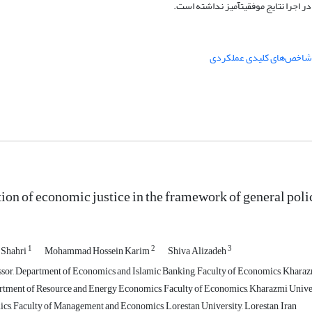
ر اجرا نتایج موفقیت­آمیز نداشته است.
شاخص‌های کلیدی عملکردی
ion of economic justice in the framework of general poli
1
2
3
 Shahri
Mohammad Hossein Karim
Shiva Alizadeh
ssor, Department of Economics and Islamic Banking, Faculty of Economics, Kharazm
rtment of Resource and Energy Economics, Faculty of Economics, Kharazmi Univers
s, Faculty of Management and Economics, Lorestan University, Lorestan, Iran