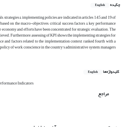
چکیده
English
s, strategies & implementing policies are indicated in articles 1,4,5 and 19 of
based on the macro-objectives, critical success factors & key performance
ve economy and efforts have been concentrated for strategic evaluation. The
chieved. Furthermore, assessing of KPI shows the implementing strategies for
ace and factors related to the implementation context ranked fourth with a
he policy of work conscience in the country's administrative system, managers
کلیدواژه‌ها
English
rformance Indicators
مراجع