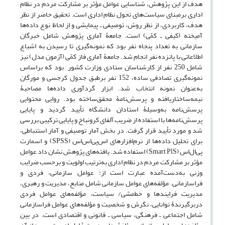
هدف از این پژوهش، شناسایی عوامل مؤثر بر مشارکت مردم در نظام
اداری برمبنای سیاست‌های تحول نظام اداری است. تحقیق حاضر از نظر
هدف، کاربردی، از نظر روش، توصیفی ـ پیمایشی و از لحاظ نوع داده‌ها
آمیخته (کیفی ـ کمّی) است. جامعۀ آماری پژوهش شامل خبرگان
سازمانی به تعداد پنجاه نفر بود که نمونه‌گیری تا رسیدن به اشباع
اطلاعاتی با پانزده نفر انجام شد. جامعۀ آماری فاز کمّی (آزمون مدل) نیز
شامل 250 نفر از کارشناسان ستادی وزارت کشور بود که براساس
نمونه‌گیری تصادفی ساده، 152 نفر برطبق جدول کرجسی و مورگان
به‌عنوان نمونه انتخاب شد. ابزار گردآوری داده‌ها مصاحبۀ
نیمه‌ساختاریافته و پرسش‌نامۀ محقق‌ساخته بود. روایی محتوایی
پرسش‌نامه به‌وسیلۀ استادان دانشگاه تأیید گردید و پایایی
پرسش‌نامه‌ها با استفاده از ضریب آلفای کرونباخ و پایایی ترکیبی بررسی
شد و مورد تأیید قرار گرفت. در بخش آمار توصیفی و آمار استنباطی،
برای تحلیل داده‌ها از نرم‌افزارهای اس‌پی‌‌اس‌اس (SPSS) و اسمارت
پی‌ال‌اس (Smart PlS) استفاده شد. یافته‌های پژوهش نشان داد عوامل
مؤثر بر مشارکت مردم در نظام اداری به‌ترتیب اولویت و برحسب ضرایب
وزنی به‌دست‌آمده عبارت است از: عوامل سازمانی، فردی و
فراسازمانی. مؤلفه‌های عوامل سازمانی شامل منابع، مدیریت و رهبری،
مدیریت فرایندها و خط‌مشی/ سیاست، مؤلفه‌های عوامل فردی
دربرگیرندۀ توانایی، نگرش و شخصیت و مؤلفه‌های عوامل فراسازمانی
شامل اجتماعی ـ فرهنگی، سیاسی ـ قانونی و اقتصادی است. در بین