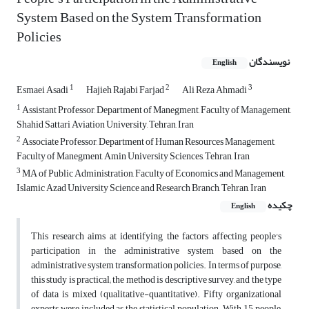
System Based on the System Transformation
Policies
نویسندگان
English
1
2
3
Esmaei Asadi
Hajieh Rajabi Farjad
Ali Reza Ahmadi
1
Assistant Professor, Department of Manegment, Faculty of Management,
Shahid Sattari Aviation University, Tehran, Iran
2
Associate Professor, Department of Human Resources Management,
Faculty of Manegment, Amin University Sciences, Tehran, Iran
3
MA of Public Administration, Faculty of Economics and Management,
Islamic Azad University Science and Research Branch, Tehran, Iran
چکیده
English
This research aims at identifying the factors affecting people's
participation in the administrative system based on the
administrative system transformation policies. In terms of purpose,
this study is practical; the method is descriptive survey, and the type
of data is mixed (qualitative-quantitative). Fifty organizational
experts were included as the statistical population. With 15 people,