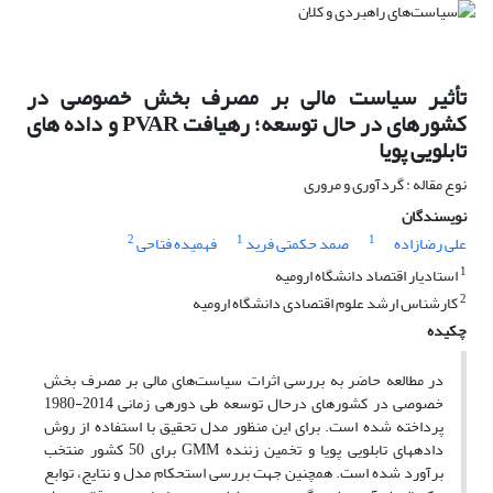
تأثیر سیاست مالی بر مصرف بخش خصوصی در
کشورهای در حال توسعه؛ رهیافت PVAR و داده های
تابلویی پویا
نوع مقاله : گردآوری و مروری
نویسندگان
2
1
1
علی رضازاده
صمد حکمتی فرید
فهمیده فتاحی
1
استادیار اقتصاد دانشگاه ارومیه
2
کارشناس ارشد علوم اقتصادی دانشگاه ارومیه
چکیده
در مطالعه حاضر به بررسی اثرات سیاست‌های مالی بر مصرف بخش
خصوصی در کشورهای درحال توسعه طی دوره­ی زمانی 2014-1980
پرداخته شده است. برای این منظور مدل تحقیق با استفاده از روش
داده­های تابلویی پویا و تخمین زننده GMM برای 50 کشور منتخب
برآورد شده است. همچنین جهت بررسی استحکام مدل و نتایج، توابع