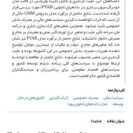
عکس­العمل آنی، علیت گرنجری و تحلیل تجزیه واریانس در قالب مدل
خودرگرسیون برداری در داده­های تابلویی (PVAR) مورد بررسی قرار
گرفته شده است. نتایج حاصل از برآورد مدل به روش GMM حاکی از
آن است که اثرات کوتاه­مدت کینزی سیاست‌های مالی بر مصرف بخش
خصوصی تأیید می­شود. همچنین متغیرهای آزادسازی تجاری و درآمد
ملی سرانه تأثیر مثبت و متغیر نرخ تورم تأثیر منفی و معنی­دار بر مخارج
مصرفی خانوار داشته­اند. نتایج حاصل از برآورد مدل PVAR نیز نشان
داد که متغیرهای مخارج دولت و مالیات از مهمترین عوامل توضیح
دهنده تغییرات مصرف بخش خصوصی در این کشورها بوده و علیت
گرنجری این متغیر محسوب می­شوند. نتایج حاصل از مطالعه با توجه به
ارتباط موضوع با سیاست‌های کلی برنامه ششم توسعه کشور و
سیاست‌های اقتصاد مقاومتی، برای برنامه­ریزان و سیاست­گذاران
اقتصادی کشور حائز اهمیت است.
کلیدواژه‌ها
سیاست مالی
مصرف خصوصی
اثرات کینزی
کشورهای درحال
توسعه
مدل داده های تابلویی پویا
عنوان مقاله
English