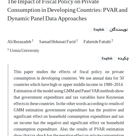
The Impact of Fiscal Policy on Private
Consumption in Developing Countries: PVAR and
Dynamic Panel Data Approaches
نویسندگان
English
1
1
2
Ali Rezazadeh
Samad Hekmati Farid
Fahmide Fattahi
1
Urmia University
چکیده
English
This paper studies the effects of fiscal policy on private
consumption in developing countries. We use annual data for 50
countries which have high or upper middle income in 1980-2014.
Estimation of the model using GMM and Panel VAR methods show
that government expenditure and tax variables have Keynesian
effects in these countries. In the other words, according to results of
GMM estimation, government expenditure has the positive and
significant effect on household consumption expenditure and tax
on income has the negative and significant effect on household
consumption expenditure. Also, the results of PVAR estimation
show that tax shock has the negative effect on private consumption