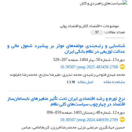
موضوعات =
اقتصاد کلان و اقتصاد پولی
تعداد مقالات:
37
شناسایی و رتبه‌بندی مولفه‌های موثر بر پیشبرد شمول مالی و
عدالت توزیعی در نظام بانکی ایران
دوره 13، شماره 50، بهار 1404، صفحه
287-328
10.30507/jmsp.2025.483458.2768
محمد مهدی فتوحی رشیدی، محمد ندیری، علیرضا سارنج، محمدرضا جلیلوند
مشاهده مقاله
اصل مقاله
1.5 M
نرخ تورم و رشد اقتصادی ایران تحت تأثیر متغیرهای نابسامان‌ساز
اقتصاد در چهارچوب سیاست‌های کلی نظام
دوره 12، شماره 48، زمستان 1403، صفحه
859-896
10.30507/jmsp.2024.446939.2709
حسین جهانگیری، مرتضی عزتی، محمدرضا فرزین، کریم امامی، عباس