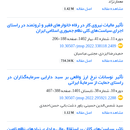
معمارنژاد
مشاهده مقاله
اصل مقاله
1.42 M
تأثیر مالیات نیروی ‌کار در رفاه خانوارهای فقیر و ثروتمند در راستای
اجرای سیاست‌های کلی نظام جمهوری اسلامی ایران
دوره 11، شماره 41، بهار 1402، صفحه
188-206
10.30507/jmsp.2022.338118.2409
حمیدرضا ایزدی، مجتبی عباسیان
مشاهده مقاله
اصل مقاله
734.34 K
تأثیر نوسانات نرخ ارز واقعی بر سبد دارایی سرمایه‌گذاران در
راستای حمایت از سرمایۀ ایرانی
دوره 10، شماره 38، تابستان 1401، صفحه
388-407
10.30507/jmsp.2022.295921.2288
سید شمس الدین حسینی، یاور دشت بانی، حسن احمدی
مشاهده مقاله
اصل مقاله
1.12 M
تاثیر سیاست‌های کلان بر استقلال مالی و اداری نهادهای نظام تامین