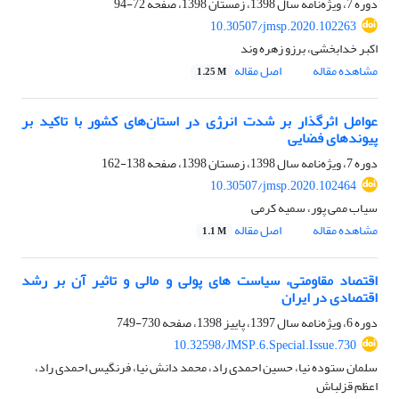
دوره 7، ویژه‌نامه سال 1398، زمستان 1398، صفحه
72-94
10.30507/jmsp.2020.102263
اکبر خدابخشی، برزو زهره وند
مشاهده مقاله
اصل مقاله
1.25 M
عوامل اثرگذار بر شدت انرژی در استان‌های کشور با تاکید بر
پیوندهای فضایی
دوره 7، ویژه‌نامه سال 1398، زمستان 1398، صفحه
138-162
10.30507/jmsp.2020.102464
سیاب ممی پور، سمیه کرمی
مشاهده مقاله
اصل مقاله
1.1 M
اقتصاد مقاومتی، سیاست های پولی و مالی و تاثیر آن بر رشد
اقتصادی در ایران
دوره 6، ویژه‌نامه سال 1397، پاییز 1398، صفحه
730-749
10.32598/JMSP.6.Special.Issue.730
سلمان ستوده نیا، حسین احمدی راد، محمد دانش نیا، فرنگیس احمدی راد،
اعظم قزلباش