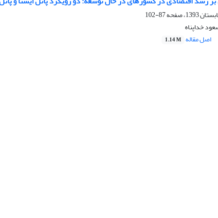
ر رشد اقتصادی در کشورهای در حال توسعه: دو رویکرد پانل ایستا و پانل پ
87-102
ود خداپناه
اصل مقاله
1.14 M