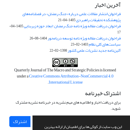
آخرین اخبار
فراخوان انتشار مقالات علمی درباره «جنگ رمضان» در فصلنامه‌های
پژوهشکده تحقیقات راهبردی
1405-04-21
فراخوان دریافت مقاله ویژه نامه جنگ رمضان؛ ابعاد حوزه زیربنایی
1405-04-
17
فراخوان دریافت مقاله ویژه نامه توسعه دریامحور
1404-08-26
سیاست‌های کلی نظام
1403-02-23
آئین‌نامه جدید نشریات علمی کشور
1398-02-22
Quarterly Journal of The Macro and Strategic Policies is licensed
under a
Creative Commons Attribution-NonCommercial 4.0
.
International License
اشتراک خبرنامه
برای دریافت اخبار و اطلاعیه های مهم نشریه در خبرنامه نشریه مشترک
شوید.
اشتراک
این وب سایت از کوکی ها برای اطمینان از ارائه بهترین