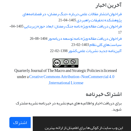
آخرین اخبار
فراخوان انتشار مقالات علمی درباره «جنگ رمضان» در فصلنامه‌های
پژوهشکده تحقیقات راهبردی
1405-04-21
فراخوان دریافت مقاله ویژه نامه جنگ رمضان؛ ابعاد حوزه زیربنایی
1405-04-
17
فراخوان دریافت مقاله ویژه نامه توسعه دریامحور
1404-08-26
سیاست‌های کلی نظام
1403-02-23
آئین‌نامه جدید نشریات علمی کشور
1398-02-22
Quarterly Journal of The Macro and Strategic Policies is licensed
under a
Creative Commons Attribution-NonCommercial 4.0
.
International License
اشتراک خبرنامه
برای دریافت اخبار و اطلاعیه های مهم نشریه در خبرنامه نشریه مشترک
شوید.
اشتراک
این وب سایت از کوکی ها برای اطمینان از ارائه بهترین