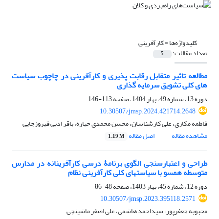
کلیدواژه‌ها =
کارآفرینی
تعداد مقالات:
5
مطالعه تاثیر متقابل رقابت پذیری و کارآفرینی در چاچوب سیاست
های کلی تشویق سرمایه گذاری
دوره 13، شماره 49، بهار 1404، صفحه
113-146
10.30507/jmsp.2024.421714.2648
فاطمه مکاری، علی کارشناسان، محسن محمدی خیاره، باقر ادبی فیروزجایی
مشاهده مقاله
اصل مقاله
1.19 M
طراحی و اعتبارسنجی الگوی برنامۀ درسی کارآفرینانه در مدارس
متوسطه همسو با سیاست‏های کلی کارآفرینی نظام
دوره 12، شماره 45، بهار 1403، صفحه
48-86
10.30507/jmsp.2023.395118.2571
محبوبه جعفرپور، سیداحمد هاشمی، علی اصغر ماشینچی