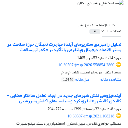
کلیدواژه‌ها =
آینده‌پژوهی
تعداد مقالات:
4
تحلیل راهبردی سناریوهای آینده مهاجرت نخبگان حوزه سلامت در
بستر اقتصاد دیجیتال وپلتفرمی با تأکید بر حکمرانی سلامت
دوره 14، شماره 53، بهار 1405
10.30507/jmsp.2026.558854.2860
سمیرا متقی، مریم ابراهیمی، شاهرخ فرخ
مشاهده مقاله
اصل مقاله
1.68 M
آینده‌پژوهی نقش شهرهای جدید در ایجاد تعادل ساختار فضایی -
کالبدی کلانشهرها با رویکرد و سیاست‌های آمایش سرزمینی
دوره 8، شماره 32، زمستان 1399، صفحه
772-794
10.30507/jmsp.2021.108218
مصطفی جواهری تقدس، مهین نسترن، اسفندیار زبردست، میثم بصیرت