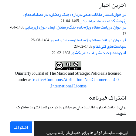
آخرین اخبار
فراخوان انتشار مقالات علمی درباره «جنگ رمضان» در فصلنامه‌های
پژوهشکده تحقیقات راهبردی
1405-04-21
فراخوان دریافت مقاله ویژه نامه جنگ رمضان؛ ابعاد حوزه زیربنایی
1405-04-
17
فراخوان دریافت مقاله ویژه نامه توسعه دریامحور
1404-08-26
سیاست‌های کلی نظام
1403-02-23
آئین‌نامه جدید نشریات علمی کشور
1398-02-22
Quarterly Journal of The Macro and Strategic Policies is licensed
under a
Creative Commons Attribution-NonCommercial 4.0
.
International License
اشتراک خبرنامه
برای دریافت اخبار و اطلاعیه های مهم نشریه در خبرنامه نشریه مشترک
شوید.
اشتراک
این وب سایت از کوکی ها برای اطمینان از ارائه بهترین