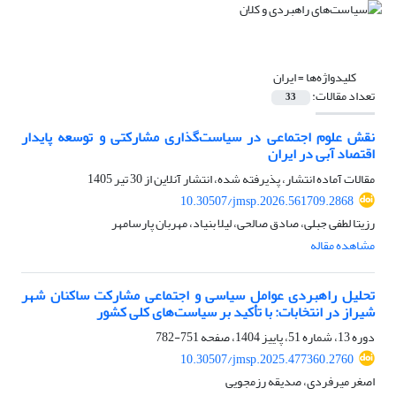
کلیدواژه‌ها =
ایران
تعداد مقالات:
33
نقش علوم اجتماعی در سیاست‌گذاری مشارکتی و توسعه پایدار
اقتصاد آبی در ایران
مقالات آماده انتشار، پذیرفته شده، انتشار آنلاین از
30 تیر 1405
10.30507/jmsp.2026.561709.2868
رزیتا لطفی جبلی، صادق صالحی، لیلا بنیاد، مهربان پارسامهر
مشاهده مقاله
تحلیل راهبردی عوامل سیاسی و اجتماعی مشارکت ساکنان شهر
شیراز در انتخابات: با تأکید بر سیاست‌های کلی کشور
دوره 13، شماره 51، پاییز 1404، صفحه
751-782
10.30507/jmsp.2025.477360.2760
اصغر میرفردی، صدیقه رزمجویی