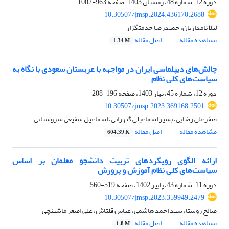
دوره 12، شماره 48، زمستان 1403، صفحه
963-1002
10.30507/jmsp.2024.436170.2688
لیلا نامداریان، حمیدرضا خدمتگزار
مشاهده مقاله
اصل مقاله
1.34 M
چالش‌های دیپلماسی ایران در مواجهه با عربستان سعودی با نگاه به
سیاست‌های کلی نظام
دوره 12، شماره 45، بهار 1403، صفحه
196-208
10.30507/jmsp.2023.369168.2501
صفرعلی رضایی، بشیر اسماعیلی گنهرانی، اسماعیل شفیعی سروستانی
مشاهده مقاله
اصل مقاله
604.39 K
ارائه الگوی رویکردهای تربیت دانشجو معلمان بر اساس
سیاست‌های کلی نظام آموزش و پرورش
دوره 11، شماره 43، پاییز 1402، صفحه
519-560
10.30507/jmsp.2023.359949.2479
صالح روستا، سید احمد هاشمی، عباس قلتاش، علی اصغر ماشینچی
مشاهده مقاله
اصل مقاله
1.8 M