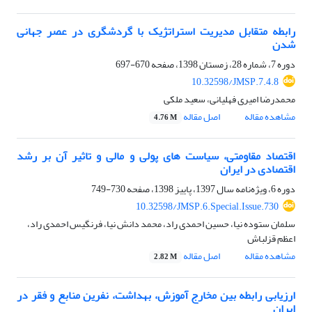
رابطه متقابل مدیریت استراتژیک با گردشگری در عصر جهانی
شدن
دوره 7، شماره 28، زمستان 1398، صفحه
670-697
10.32598/JMSP.7.4.8
محمدرضا امیری فهلیانی، سعید ملکی
مشاهده مقاله
اصل مقاله
4.76 M
اقتصاد مقاومتی، سیاست های پولی و مالی و تاثیر آن بر رشد
اقتصادی در ایران
دوره 6، ویژه‌نامه سال 1397، پاییز 1398، صفحه
730-749
10.32598/JMSP.6.Special.Issue.730
سلمان ستوده نیا، حسین احمدی راد، محمد دانش نیا، فرنگیس احمدی راد،
اعظم قزلباش
مشاهده مقاله
اصل مقاله
2.82 M
ارزیابی رابطه بین مخارج آموزش، بهداشت، نفرین منابع و فقر در
ایران