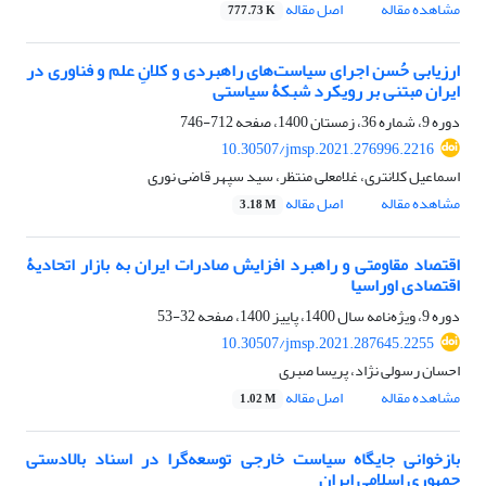
مشاهده مقاله
اصل مقاله
777.73 K
ارزیابی حُسن اجرای سیاست‌‎های راهبردی و کلانِ علم و فناوری در
ایران مبتنی بر رویکرد شبکۀ سیاستی
دوره 9، شماره 36، زمستان 1400، صفحه
712-746
10.30507/jmsp.2021.276996.2216
اسماعیل کلانتری، غلامعلی منتظر، سید سپهر قاضی نوری
مشاهده مقاله
اصل مقاله
3.18 M
اقتصاد مقاومتی و راهبرد افزایش صادرات ایران به بازار اتحادیۀ
اقتصادی اوراسیا
دوره 9، ویژه‌نامه سال 1400، پاییز 1400، صفحه
32-53
10.30507/jmsp.2021.287645.2255
احسان رسولی نژاد، پریسا صبری
مشاهده مقاله
اصل مقاله
1.02 M
بازخوانی جایگاه سیاست خارجی توسعه‌‌گرا در اسناد بالادستی
جمهوری اسلامی ایران