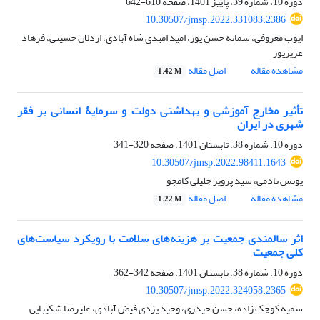
دوره 10، شماره 39، پاییز 1401، صفحه
610-642
10.30507/jmsp.2022.331083.2386
ایوب معروفی، سمانه حسن پور، امید امیدی شاه آبادی، اردلان حسینی، فرهاد
عزیزپور
مشاهده مقاله
اصل مقاله
1.42 M
تأثیر مخارج آموزشی و بهداشتی دولت و سرمایۀ انسانی بر فقر
شهری در ایران
دوره 10، شماره 38، تابستان 1401، صفحه
320-341
10.30507/jmsp.2022.98411.1643
یونس نادمی، سید پرویز جلیلی کامجو
مشاهده مقاله
اصل مقاله
1.22 M
اثر سالمندی جمعیت بر هزینه‌های سلامت با رویکرد سیاست‌های
کلی جمعیت
دوره 10، شماره 38، تابستان 1401، صفحه
342-362
10.30507/jmsp.2022.324058.2365
سمیه کوچک زاده، حسن حیدری، وحید یزدی فیض آبادی، علیرضا شکیبایی