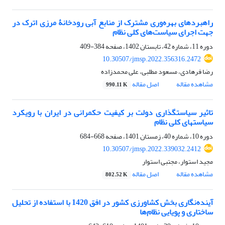
راهبردهای بهره‌وری مشترک از منابع آبی رودخانۀ مرزی اترک در
جهت اجرای سیاست‌های کلی نظام
دوره 11، شماره 42، تابستان 1402، صفحه
384-409
10.30507/jmsp.2022.356316.2472
رضا فرهادی، مسعود مطلبی، علی محمدزاده
مشاهده مقاله
اصل مقاله
990.11 K
تاثیر سیاستگذاری دولت بر کیفیت حکمرانی در ایران با رویکرد
سیاستهای کلی نظام
دوره 10، شماره 40، زمستان 1401، صفحه
668-684
10.30507/jmsp.2022.339032.2412
مجید استوار، مجتبی استوار
مشاهده مقاله
اصل مقاله
802.52 K
آینده‏نگاری بخش کشاورزی کشور در افق 1420 با استفاده از تحلیل
ساختاری و پویایی نظام‏ها