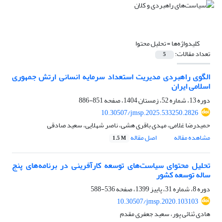
کلیدواژه‌ها =
تحلیل محتوا
تعداد مقالات:
5
الگوی راهبردی مدیریت استعداد سرمایه انسانی ارتش جمهوری
اسلامی ایران
دوره 13، شماره 52، زمستان 1404، صفحه
851-886
10.30507/jmsp.2025.533250.2826
حمیدرضا غلامی، مهدی باقری هشی، ناصر شهلایی، سعید صادقی
مشاهده مقاله
اصل مقاله
1.5 M
تحلیل محتوای سیاست‌های توسعه کارآفرینی در برنامه‌های پنج
ساله توسعه کشور
دوره 8، شماره 31، پاییز 1399، صفحه
536-588
10.30507/jmsp.2020.103103
هادی ثنائی پور، سعید جعفری مقدم