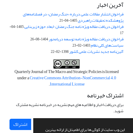
آخرین اخبار
فراخوان انتشار مقالات علمی درباره «جنگ رمضان» در فصلنامه‌های
پژوهشکده تحقیقات راهبردی
1405-04-21
فراخوان دریافت مقاله ویژه نامه جنگ رمضان؛ ابعاد حوزه زیربنایی
1405-04-
17
فراخوان دریافت مقاله ویژه نامه توسعه دریامحور
1404-08-26
سیاست‌های کلی نظام
1403-02-23
آئین‌نامه جدید نشریات علمی کشور
1398-02-22
Quarterly Journal of The Macro and Strategic Policies is licensed
under a
Creative Commons Attribution-NonCommercial 4.0
.
International License
اشتراک خبرنامه
برای دریافت اخبار و اطلاعیه های مهم نشریه در خبرنامه نشریه مشترک
شوید.
اشتراک
این وب سایت از کوکی ها برای اطمینان از ارائه بهترین