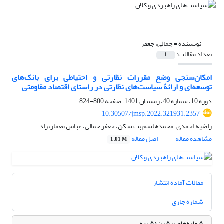
نویسنده =
جمالی، جعفر
تعداد مقالات:
1
امکان‌سنجی وضع مقررات نظارتی و احتیاطی برای بانک‌های
توسعه‌ای و ارائۀ سیاست‌های نظارتی در راستای اقتصاد مقاومتی
دوره 10، شماره 40، زمستان 1401، صفحه
800-824
10.30507/jmsp.2022.321931.2357
راضیه احمدی، محمدهاشم بت شکن، جعفر جمالی، عباس معمارنژاد
مشاهده مقاله
اصل مقاله
1.01 M
مقالات آماده انتشار
شماره جاری
شماره‌های پیشین نشریه