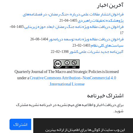
آخرین اخبار
فراخوان انتشار مقالات علمی درباره «جنگ رمضان» در فصلنامه‌های
پژوهشکده تحقیقات راهبردی
1405-04-21
فراخوان دریافت مقاله ویژه نامه جنگ رمضان؛ ابعاد حوزه زیربنایی
1405-04-
17
فراخوان دریافت مقاله ویژه نامه توسعه دریامحور
1404-08-26
سیاست‌های کلی نظام
1403-02-23
آئین‌نامه جدید نشریات علمی کشور
1398-02-22
Quarterly Journal of The Macro and Strategic Policies is licensed
under a
Creative Commons Attribution-NonCommercial 4.0
.
International License
اشتراک خبرنامه
برای دریافت اخبار و اطلاعیه های مهم نشریه در خبرنامه نشریه مشترک
شوید.
اشتراک
این وب سایت از کوکی ها برای اطمینان از ارائه بهترین