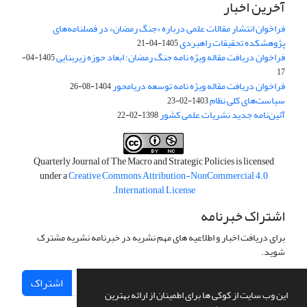
آخرین اخبار
فراخوان انتشار مقالات علمی درباره «جنگ رمضان» در فصلنامه‌های
پژوهشکده تحقیقات راهبردی
1405-04-21
فراخوان دریافت مقاله ویژه نامه جنگ رمضان؛ ابعاد حوزه زیربنایی
1405-04-
17
فراخوان دریافت مقاله ویژه نامه توسعه دریامحور
1404-08-26
سیاست‌های کلی نظام
1403-02-23
آئین‌نامه جدید نشریات علمی کشور
1398-02-22
Quarterly Journal of The Macro and Strategic Policies is licensed
under a
Creative Commons Attribution-NonCommercial 4.0
.
International License
اشتراک خبرنامه
برای دریافت اخبار و اطلاعیه های مهم نشریه در خبرنامه نشریه مشترک
شوید.
اشتراک
این وب سایت از کوکی ها برای اطمینان از ارائه بهترین