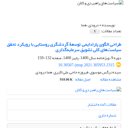
نویسنده =
درودی، هما
تعداد مقالات:
1
طراحی الگوی پارادایمی توسعۀ گردشگری روستایی با رویکرد تحقق
سیاست‌های کلی تشویق سرمایه‌گذاری
دوره 9، ویژه‌نامه سال 1400، پاییز 1400، صفحه
132-159
10.30507/jmsp.2021.305953.2315
سیده نرگس موسوی، فیروزه حاجی علی اکبری، هما درودی
مشاهده مقاله
اصل مقاله
918.06 K
مقالات آماده انتشار
شماره جاری
شماره‌های پیشین نشریه