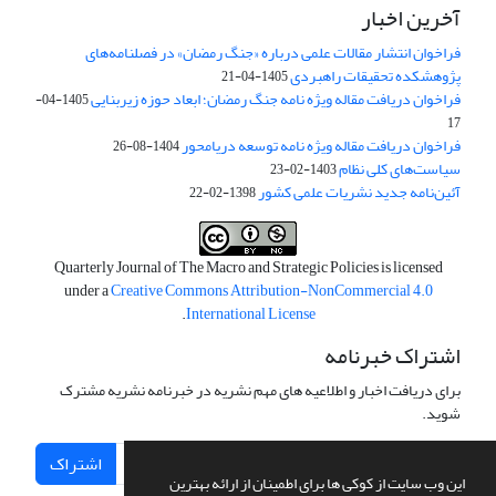
آخرین اخبار
فراخوان انتشار مقالات علمی درباره «جنگ رمضان» در فصلنامه‌های
پژوهشکده تحقیقات راهبردی
1405-04-21
فراخوان دریافت مقاله ویژه نامه جنگ رمضان؛ ابعاد حوزه زیربنایی
1405-04-
17
فراخوان دریافت مقاله ویژه نامه توسعه دریامحور
1404-08-26
سیاست‌های کلی نظام
1403-02-23
آئین‌نامه جدید نشریات علمی کشور
1398-02-22
Quarterly Journal of The Macro and Strategic Policies is licensed
under a
Creative Commons Attribution-NonCommercial 4.0
.
International License
اشتراک خبرنامه
برای دریافت اخبار و اطلاعیه های مهم نشریه در خبرنامه نشریه مشترک
شوید.
اشتراک
این وب سایت از کوکی ها برای اطمینان از ارائه بهترین