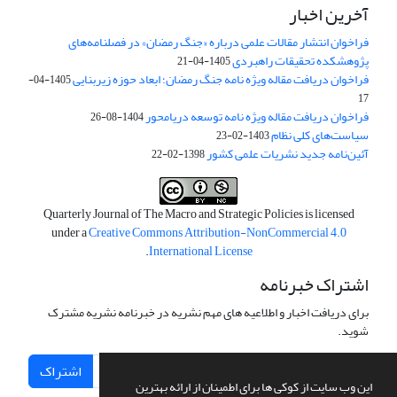
آخرین اخبار
فراخوان انتشار مقالات علمی درباره «جنگ رمضان» در فصلنامه‌های
پژوهشکده تحقیقات راهبردی
1405-04-21
فراخوان دریافت مقاله ویژه نامه جنگ رمضان؛ ابعاد حوزه زیربنایی
1405-04-
17
فراخوان دریافت مقاله ویژه نامه توسعه دریامحور
1404-08-26
سیاست‌های کلی نظام
1403-02-23
آئین‌نامه جدید نشریات علمی کشور
1398-02-22
Quarterly Journal of The Macro and Strategic Policies is licensed
under a
Creative Commons Attribution-NonCommercial 4.0
.
International License
اشتراک خبرنامه
برای دریافت اخبار و اطلاعیه های مهم نشریه در خبرنامه نشریه مشترک
شوید.
اشتراک
این وب سایت از کوکی ها برای اطمینان از ارائه بهترین