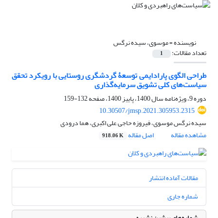
نویسنده =
موسوی، سیده نرگس
تعداد مقالات:
1
طراحی الگوی پارادایمی توسعۀ گردشگری روستایی با رویکرد تحقق
سیاست‌های کلی تشویق سرمایه‌گذاری
دوره 9، ویژه‌نامه سال 1400، پاییز 1400، صفحه
132-159
10.30507/jmsp.2021.305953.2315
سیده نرگس موسوی، فیروزه حاجی علی اکبری، هما درودی
مشاهده مقاله
اصل مقاله
918.06 K
مقالات آماده انتشار
شماره جاری
شماره‌های پیشین نشریه