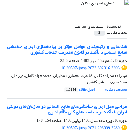
نویسنده =
سید نقوی، میر علی
تعداد مقالات:
2
شناسایی و رتبه‌بندی عوامل مؤثر بر پیاده‌سازی اجرای خط‌مشی
منابع انسانی با تأکید بر قانون مدیریت خدمات کشوری
دوره 12، شماره 45، بهار 1403، صفحه
2-23
10.30507/jmsp.2022.302916.2306
میترا محمدزاده کلاتی، غلامرضا معمارزاده طهران، محمدجواد کاملی، میر علی
سید نقوی، مصطفی کاظمی
مشاهده مقاله
اصل مقاله
1.02 M
طراحی مدل اجرای خط‌مشی‌های منابع انسانی در سازمان‌های دولتی
ایران با تأکید بر سیاست‌های کلی نظام اداری
دوره 10، ویژه نامه سال 1401، پاییز 1401، صفحه
154-178
10.30507/jmsp.2021.293999.2280