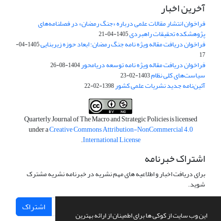
آخرین اخبار
فراخوان انتشار مقالات علمی درباره «جنگ رمضان» در فصلنامه‌های
پژوهشکده تحقیقات راهبردی
1405-04-21
فراخوان دریافت مقاله ویژه نامه جنگ رمضان؛ ابعاد حوزه زیربنایی
1405-04-
17
فراخوان دریافت مقاله ویژه نامه توسعه دریامحور
1404-08-26
سیاست‌های کلی نظام
1403-02-23
آئین‌نامه جدید نشریات علمی کشور
1398-02-22
Quarterly Journal of The Macro and Strategic Policies is licensed
under a
Creative Commons Attribution-NonCommercial 4.0
.
International License
اشتراک خبرنامه
برای دریافت اخبار و اطلاعیه های مهم نشریه در خبرنامه نشریه مشترک
شوید.
اشتراک
این وب سایت از کوکی ها برای اطمینان از ارائه بهترین