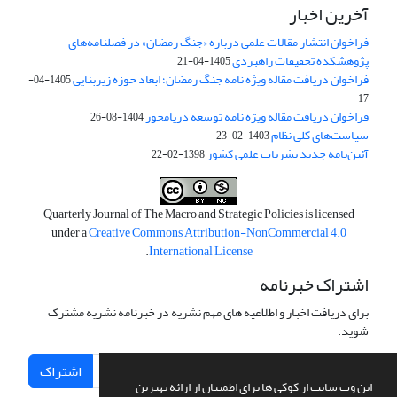
آخرین اخبار
فراخوان انتشار مقالات علمی درباره «جنگ رمضان» در فصلنامه‌های
پژوهشکده تحقیقات راهبردی
1405-04-21
فراخوان دریافت مقاله ویژه نامه جنگ رمضان؛ ابعاد حوزه زیربنایی
1405-04-
17
فراخوان دریافت مقاله ویژه نامه توسعه دریامحور
1404-08-26
سیاست‌های کلی نظام
1403-02-23
آئین‌نامه جدید نشریات علمی کشور
1398-02-22
Quarterly Journal of The Macro and Strategic Policies is licensed
under a
Creative Commons Attribution-NonCommercial 4.0
.
International License
اشتراک خبرنامه
برای دریافت اخبار و اطلاعیه های مهم نشریه در خبرنامه نشریه مشترک
شوید.
اشتراک
این وب سایت از کوکی ها برای اطمینان از ارائه بهترین