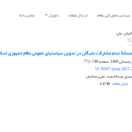
سیاست های کلی نظام
ارسال مقاله
داوران
تماس با ما
ئیان، علی
سئلۀ عدم مشارکت نخبگان در تدوین سیاست‏های عمومی نظام جمهوری اسلام
748-772
10.30507/jmsp.2021.
مهدی عبدالحمید، علی رضائیان
اصل مقاله
1.17 M