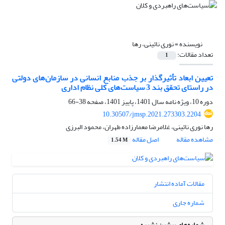
نویسنده =
نوری نائینی، رها
تعداد مقالات:
1
تعیین ابعاد تأثیرگذار بر جذب منابع انسانی در سازمان‌های دولتی
در راستای تحقق بند 3 سیاست‌های کلی نظام اداری
دوره 10، ویژه نامه سال 1401، پاییز 1401، صفحه
38-66
10.30507/jmsp.2021.273303.2204
رها نوری نائینی، غلامرضا معمارزاده طهران، محمود البرزی
مشاهده مقاله
اصل مقاله
1.54 M
مقالات آماده انتشار
شماره جاری
شماره‌های پیشین نشریه