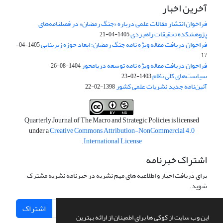
آخرین اخبار
فراخوان انتشار مقالات علمی درباره «جنگ رمضان» در فصلنامه‌های
پژوهشکده تحقیقات راهبردی
1405-04-21
فراخوان دریافت مقاله ویژه نامه جنگ رمضان؛ ابعاد حوزه زیربنایی
1405-04-
17
فراخوان دریافت مقاله ویژه نامه توسعه دریامحور
1404-08-26
سیاست‌های کلی نظام
1403-02-23
آئین‌نامه جدید نشریات علمی کشور
1398-02-22
Quarterly Journal of The Macro and Strategic Policies is licensed
under a
Creative Commons Attribution-NonCommercial 4.0
.
International License
اشتراک خبرنامه
برای دریافت اخبار و اطلاعیه های مهم نشریه در خبرنامه نشریه مشترک
شوید.
اشتراک
این وب سایت از کوکی ها برای اطمینان از ارائه بهترین