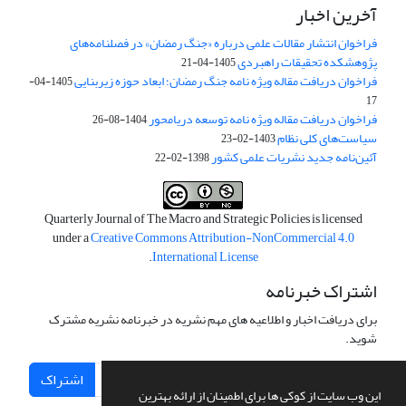
آخرین اخبار
فراخوان انتشار مقالات علمی درباره «جنگ رمضان» در فصلنامه‌های
پژوهشکده تحقیقات راهبردی
1405-04-21
فراخوان دریافت مقاله ویژه نامه جنگ رمضان؛ ابعاد حوزه زیربنایی
1405-04-
17
فراخوان دریافت مقاله ویژه نامه توسعه دریامحور
1404-08-26
سیاست‌های کلی نظام
1403-02-23
آئین‌نامه جدید نشریات علمی کشور
1398-02-22
Quarterly Journal of The Macro and Strategic Policies is licensed
under a
Creative Commons Attribution-NonCommercial 4.0
.
International License
اشتراک خبرنامه
برای دریافت اخبار و اطلاعیه های مهم نشریه در خبرنامه نشریه مشترک
شوید.
اشتراک
این وب سایت از کوکی ها برای اطمینان از ارائه بهترین