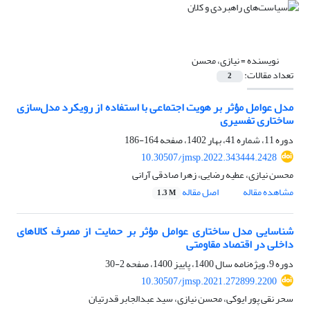
نویسنده =
نیازی، محسن
تعداد مقالات:
2
مدل عوامل مؤثر بر هویت اجتماعی با استفاده از رویکرد مدل‌سازی
ساختاری تفسیری
دوره 11، شماره 41، بهار 1402، صفحه
164-186
10.30507/jmsp.2022.343444.2428
محسن نیازی، عطیه رضایی، زهرا صادقی آرانی
مشاهده مقاله
اصل مقاله
1.3 M
شناسایی مدل ساختاری عوامل مؤثر بر حمایت از مصرف کالاهای
داخلی در اقتصاد مقاومتی
دوره 9، ویژه‌نامه سال 1400، پاییز 1400، صفحه
2-30
10.30507/jmsp.2021.272899.2200
سحر نقی پور ایوکی، محسن نیازی، سید عبدالجابر قدرتیان