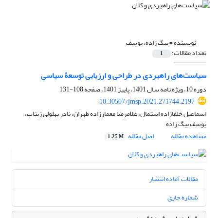
نویسنده =
بیگ زاده، یوسف
تعداد مقالات:
1
سیاست‌های راهبردی در طراحی و ارزیابی توسعۀ سیاسی
دوره 10، ویژه نامه سال 1401، پاییز 1401، صفحه
108-131
10.30507/jmsp.2021.271744.2197
اسماعیل خلفازاده استمال، غلامرضا معمارزاده طهران، نادر بهلولی زیناب،
یوسف بیگ زاده
مشاهده مقاله
اصل مقاله
1.25 M
مقالات آماده انتشار
شماره جاری