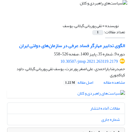
نویسنده =
تقی پوریانی گیلانی، یوسف
تعداد مقالات:
1
الگوی تدابیر مهارگر فساد عرفی در سازمان‌های دولتی ایران
دوره 9، شماره 35، پاییز 1400، صفحه
526-558
10.30507/jmsp.2021.263119.2179
حمیدرضا یاراحمدی، علی اصغر پورعزت، یوسف تقی پوریانی گیلانی، داود
کیاکجوری
مشاهده مقاله
اصل مقاله
1.22 M
مقالات آماده انتشار
شماره جاری