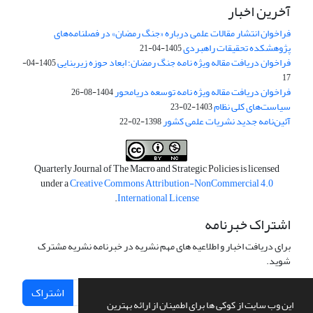
آخرین اخبار
فراخوان انتشار مقالات علمی درباره «جنگ رمضان» در فصلنامه‌های
پژوهشکده تحقیقات راهبردی
1405-04-21
فراخوان دریافت مقاله ویژه نامه جنگ رمضان؛ ابعاد حوزه زیربنایی
1405-04-
17
فراخوان دریافت مقاله ویژه نامه توسعه دریامحور
1404-08-26
سیاست‌های کلی نظام
1403-02-23
آئین‌نامه جدید نشریات علمی کشور
1398-02-22
Quarterly Journal of The Macro and Strategic Policies is licensed
under a
Creative Commons Attribution-NonCommercial 4.0
.
International License
اشتراک خبرنامه
برای دریافت اخبار و اطلاعیه های مهم نشریه در خبرنامه نشریه مشترک
شوید.
اشتراک
این وب سایت از کوکی ها برای اطمینان از ارائه بهترین