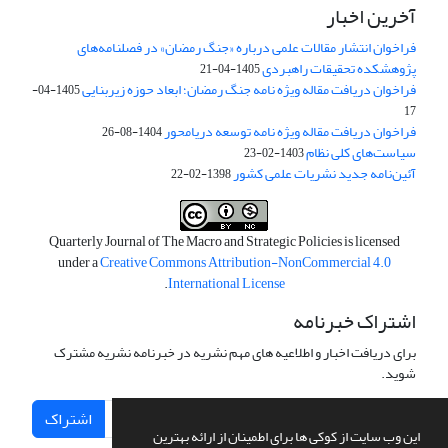
آخرین اخبار
فراخوان انتشار مقالات علمی درباره «جنگ رمضان» در فصلنامه‌های
پژوهشکده تحقیقات راهبردی
1405-04-21
فراخوان دریافت مقاله ویژه نامه جنگ رمضان؛ ابعاد حوزه زیربنایی
1405-04-
17
فراخوان دریافت مقاله ویژه نامه توسعه دریامحور
1404-08-26
سیاست‌های کلی نظام
1403-02-23
آئین‌نامه جدید نشریات علمی کشور
1398-02-22
Quarterly Journal of The Macro and Strategic Policies is licensed
under a
Creative Commons Attribution-NonCommercial 4.0
.
International License
اشتراک خبرنامه
برای دریافت اخبار و اطلاعیه های مهم نشریه در خبرنامه نشریه مشترک
شوید.
اشتراک
این وب سایت از کوکی ها برای اطمینان از ارائه بهترین