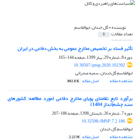
نویسنده =
گل خندان، ابوالقاسم
تعداد مقالات:
3
تأثیر فساد بر تخصیص مخارج عمومی به بخش دفاعی در ایران
دوره 8، شماره 29، بهار 1399، صفحه
144-165
10.30507/jmsp.2020.102392
ابوالقاسم گلخندان، سمیه صحرائی
مشاهده مقاله
اصل مقاله
802.8 K
برآورد تابع تقاضای پویای مخارج دفاعی (مورد مطالعه: کشورهای
سند چشم‌انداز 1404)
دوره 7، شماره 26، تابستان 1398، صفحه
186-207
10.32598/JMSP.7.2.186
ابوالقاسم گل خندان
مشاهده مقاله
اصل مقاله
2.22 M