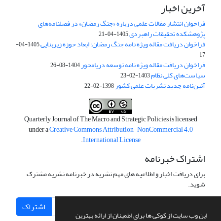
آخرین اخبار
فراخوان انتشار مقالات علمی درباره «جنگ رمضان» در فصلنامه‌های
پژوهشکده تحقیقات راهبردی
1405-04-21
فراخوان دریافت مقاله ویژه نامه جنگ رمضان؛ ابعاد حوزه زیربنایی
1405-04-
17
فراخوان دریافت مقاله ویژه نامه توسعه دریامحور
1404-08-26
سیاست‌های کلی نظام
1403-02-23
آئین‌نامه جدید نشریات علمی کشور
1398-02-22
Quarterly Journal of The Macro and Strategic Policies is licensed
under a
Creative Commons Attribution-NonCommercial 4.0
.
International License
اشتراک خبرنامه
برای دریافت اخبار و اطلاعیه های مهم نشریه در خبرنامه نشریه مشترک
شوید.
اشتراک
این وب سایت از کوکی ها برای اطمینان از ارائه بهترین