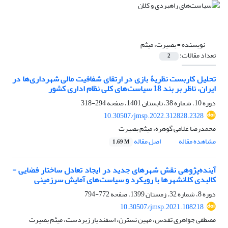
نویسنده =
بصیرت، میثم
تعداد مقالات:
2
تحلیل کاربست نظریۀ بازی در ارتقای شفافیت مالی شهرداری‌ها در
ایران، ‌ناظر ‌بر ‌بند ‌18 سیاست‌های کلی ‌نظام‌ اداری کشور
دوره 10، شماره 38، تابستان 1401، صفحه
294-318
10.30507/jmsp.2022.312828.2328
محمدرضا غلامی گوهره، میثم بصیرت
مشاهده مقاله
اصل مقاله
1.69 M
آینده‌پژوهی نقش شهرهای جدید در ایجاد تعادل ساختار فضایی -
کالبدی کلانشهرها با رویکرد و سیاست‌های آمایش سرزمینی
دوره 8، شماره 32، زمستان 1399، صفحه
772-794
10.30507/jmsp.2021.108218
مصطفی جواهری تقدس، مهین نسترن، اسفندیار زبردست، میثم بصیرت