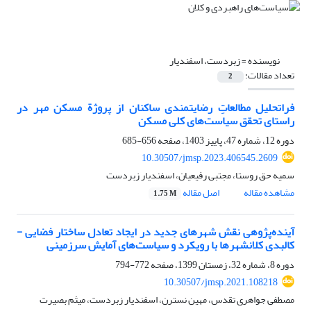
نویسنده =
زبردست، اسفندیار
تعداد مقالات:
2
فراتحلیل مطالعاتِ رضایتمندی ساکنان از پروژة مسکن مهر در
راستای تحقق سیاست‌های کلی مسکن
دوره 12، شماره 47، پاییز 1403، صفحه
656-685
10.30507/jmsp.2023.406545.2609
سمیه حق روستا، مجتبی رفیعیان، اسفندیار زبردست
مشاهده مقاله
اصل مقاله
1.75 M
آینده‌پژوهی نقش شهرهای جدید در ایجاد تعادل ساختار فضایی -
کالبدی کلانشهرها با رویکرد و سیاست‌های آمایش سرزمینی
دوره 8، شماره 32، زمستان 1399، صفحه
772-794
10.30507/jmsp.2021.108218
مصطفی جواهری تقدس، مهین نسترن، اسفندیار زبردست، میثم بصیرت