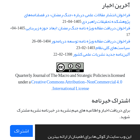
آخرین اخبار
فراخوان انتشار مقالات علمی درباره «جنگ رمضان» در فصلنامه‌های
پژوهشکده تحقیقات راهبردی
1405-04-21
فراخوان دریافت مقاله ویژه نامه جنگ رمضان؛ ابعاد حوزه زیربنایی
1405-04-
17
فراخوان دریافت مقاله ویژه نامه توسعه دریامحور
1404-08-26
سیاست‌های کلی نظام
1403-02-23
آئین‌نامه جدید نشریات علمی کشور
1398-02-22
Quarterly Journal of The Macro and Strategic Policies is licensed
under a
Creative Commons Attribution-NonCommercial 4.0
.
International License
اشتراک خبرنامه
برای دریافت اخبار و اطلاعیه های مهم نشریه در خبرنامه نشریه مشترک
شوید.
اشتراک
این وب سایت از کوکی ها برای اطمینان از ارائه بهترین