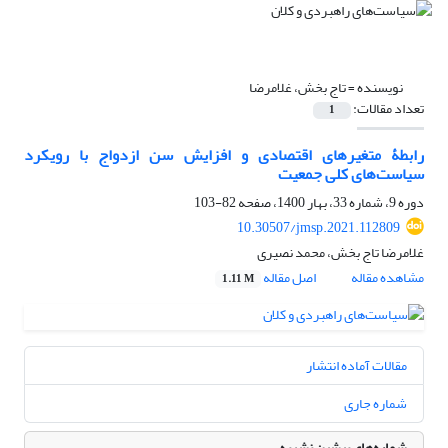
نویسنده =
تاج بخش، غلامرضا
تعداد مقالات:
1
رابطۀ متغیرهای اقتصادی و افزایش سن ازدواج با رویکرد
سیاست‌های کلی جمعیت
دوره 9، شماره 33، بهار 1400، صفحه
82-103
10.30507/jmsp.2021.112809
غلامرضا تاج بخش، محمد نصیری
مشاهده مقاله
اصل مقاله
1.11 M
مقالات آماده انتشار
شماره جاری
شماره‌های پیشین نشریه