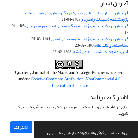
آخرین اخبار
فراخوان انتشار مقالات علمی درباره «جنگ رمضان» در فصلنامه‌های
پژوهشکده تحقیقات راهبردی
1405-04-21
فراخوان دریافت مقاله ویژه نامه جنگ رمضان؛ ابعاد حوزه زیربنایی
1405-04-
17
فراخوان دریافت مقاله ویژه نامه توسعه دریامحور
1404-08-26
سیاست‌های کلی نظام
1403-02-23
آئین‌نامه جدید نشریات علمی کشور
1398-02-22
Quarterly Journal of The Macro and Strategic Policies is licensed
under a
Creative Commons Attribution-NonCommercial 4.0
.
International License
اشتراک خبرنامه
برای دریافت اخبار و اطلاعیه های مهم نشریه در خبرنامه نشریه مشترک
شوید.
اشتراک
این وب سایت از کوکی ها برای اطمینان از ارائه بهترین