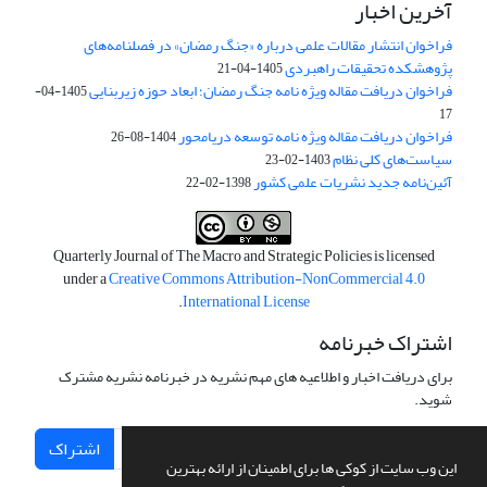
آخرین اخبار
فراخوان انتشار مقالات علمی درباره «جنگ رمضان» در فصلنامه‌های
پژوهشکده تحقیقات راهبردی
1405-04-21
فراخوان دریافت مقاله ویژه نامه جنگ رمضان؛ ابعاد حوزه زیربنایی
1405-04-
17
فراخوان دریافت مقاله ویژه نامه توسعه دریامحور
1404-08-26
سیاست‌های کلی نظام
1403-02-23
آئین‌نامه جدید نشریات علمی کشور
1398-02-22
Quarterly Journal of The Macro and Strategic Policies is licensed
under a
Creative Commons Attribution-NonCommercial 4.0
.
International License
اشتراک خبرنامه
برای دریافت اخبار و اطلاعیه های مهم نشریه در خبرنامه نشریه مشترک
شوید.
اشتراک
این وب سایت از کوکی ها برای اطمینان از ارائه بهترین