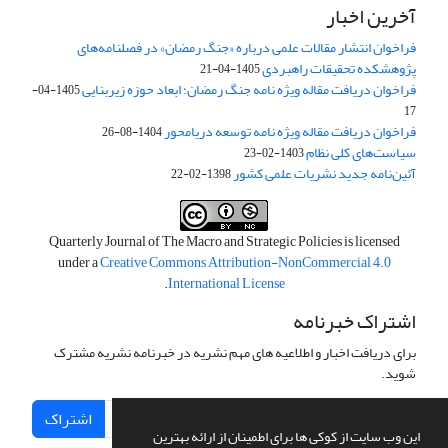
آخرین اخبار
فراخوان انتشار مقالات علمی درباره «جنگ رمضان» در فصلنامه‌های
پژوهشکده تحقیقات راهبردی
1405-04-21
فراخوان دریافت مقاله ویژه نامه جنگ رمضان؛ ابعاد حوزه زیربنایی
1405-04-
17
فراخوان دریافت مقاله ویژه نامه توسعه دریامحور
1404-08-26
سیاست‌های کلی نظام
1403-02-23
آئین‌نامه جدید نشریات علمی کشور
1398-02-22
Quarterly Journal of The Macro and Strategic Policies is licensed
under a
Creative Commons Attribution-NonCommercial 4.0
.
International License
اشتراک خبرنامه
برای دریافت اخبار و اطلاعیه های مهم نشریه در خبرنامه نشریه مشترک
شوید.
اشتراک
این وب سایت از کوکی ها برای اطمینان از ارائه بهترین