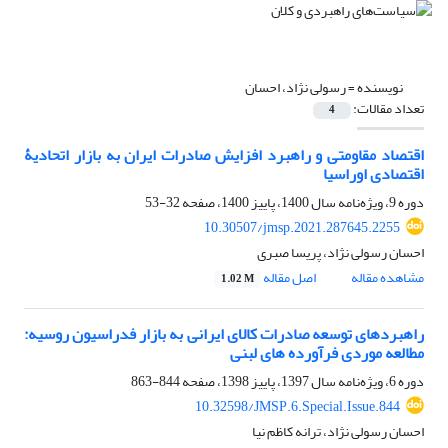
نویسنده =
رسولی نژاد، احسان
تعداد مقالات:
4
اقتصاد مقاومتی و راهبرد افزایش صادرات ایران به بازار اتحادیۀ
اقتصادی اوراسیا
دوره 9، ویژه‌نامه سال 1400، پاییز 1400، صفحه
32-53
10.30507/jmsp.2021.287645.2255
احسان رسولی نژاد، پریسا صبری
مشاهده مقاله
اصل مقاله
1.02 M
راهبردهای توسعه صادرات کالای ایرانی به بازار فدراسیون روسیه:
مطالعه موردی فرآورده های لبنی
دوره 6، ویژه‌نامه سال 1397، پاییز 1398، صفحه
844-863
10.32598/JMSP.6.Special.Issue.844
احسان رسولی نژاد، ترانه کاظم نیا