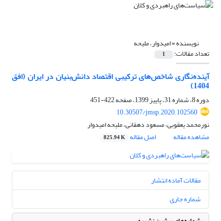
نویسنده =
امیدوار، ملیحه
تعداد مقالات:
1
آینده‌نگاری شاخص‌های ترکیبی اقتصاد دانش‌بنیان در ایران (افق
1404)
دوره 8، شماره 31، پاییز 1399، صفحه
422-451
10.30507/jmsp.2020.102560
نورمحمد یعقوبی، مسعود دهقانی، ملیحه امیدوار
مشاهده مقاله
اصل مقاله
825.94 K
مقالات آماده انتشار
شماره جاری
شماره‌های پیشین نشریه