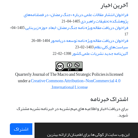
آخرین اخبار
فراخوان انتشار مقالات علمی درباره «جنگ رمضان» در فصلنامه‌های
پژوهشکده تحقیقات راهبردی
1405-04-21
فراخوان دریافت مقاله ویژه نامه جنگ رمضان؛ ابعاد حوزه زیربنایی
1405-04-
17
فراخوان دریافت مقاله ویژه نامه توسعه دریامحور
1404-08-26
سیاست‌های کلی نظام
1403-02-23
آئین‌نامه جدید نشریات علمی کشور
1398-02-22
Quarterly Journal of The Macro and Strategic Policies is licensed
under a
Creative Commons Attribution-NonCommercial 4.0
.
International License
اشتراک خبرنامه
برای دریافت اخبار و اطلاعیه های مهم نشریه در خبرنامه نشریه مشترک
شوید.
اشتراک
این وب سایت از کوکی ها برای اطمینان از ارائه بهترین