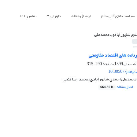
سیاست های کلی نظام
ارسال مقاله
داوران
تماس با ما
دی شاپورآبادی، محمدعلی
امه های اقتصاد مقاومتی
290-315
10.30507/jmsp.
حمدعلی احمدی شاپورآبادی، محمد رضا فتحی
اصل مقاله
664.36 K